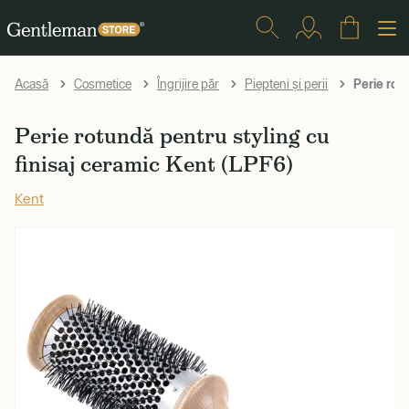
Perie rotu
Acasă
Cosmetice
Îngrijire păr
Piepteni și perii
Perie rotundă pentru styling cu
finisaj ceramic Kent (LPF6)
Kent