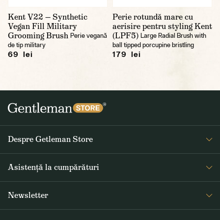
Kent V22 — Synthetic
Perie rotundă mare cu
Vegan Fill Military
aerisire pentru styling Kent
Grooming Brush
(LPF5)
Perie vegană
Large Radial Brush with
de tip military
ball tipped porcupine bristling
69 lei
179 lei
Despre Getleman Store
Despre noi
Asistență la cumpărături
Blog
Întrebări frecvente
Newsletter
Returnare și reclamare
Primiți săptămânal noutăți interesante de la Gentleman Store și
Termeni și condiții