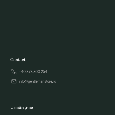
Contact
+40 373 800 254
info@gentlemanstore.ro
Urmăriți-ne