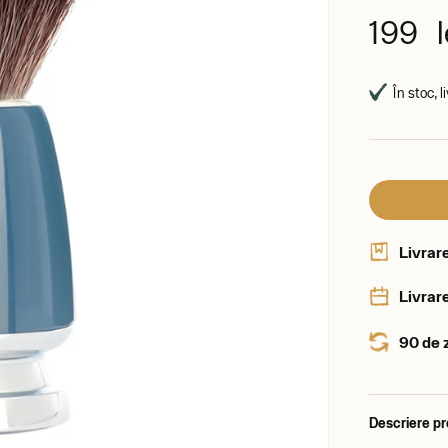
199 l
În stoc, 
Livrar
Livrare
90 de 
Descriere p