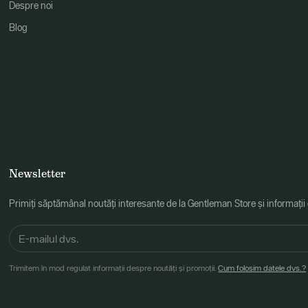
Despre noi
Blog
Newsletter
Primiți săptămânal noutăți interesante de la Gentleman Store și informații
Trimitem în mod regulat informații despre noutăți și promoții.
Cum folosim datele dvs.?