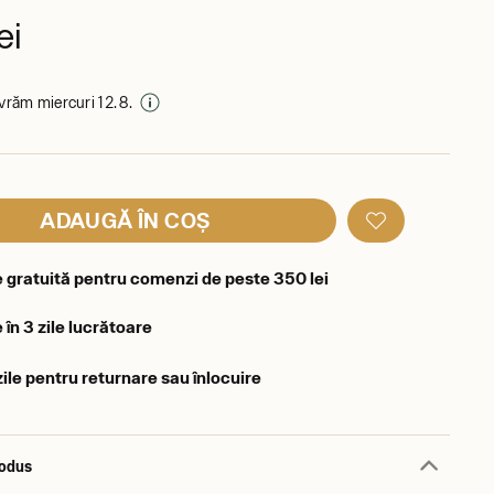
ei
livrăm miercuri 12. 8.
ADAUGĂ ÎN COȘ
e gratuită pentru comenzi de peste 350 lei
 în 3 zile lucrătoare
zile pentru returnare sau înlocuire
rodus