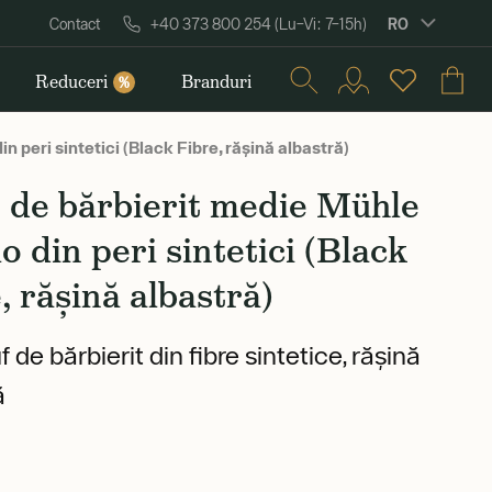
RO
Contact
+40 373 800 254 (Lu–Vi: 7–15h)
Reduceri
Branduri
%
 peri sintetici (Black Fibre, rășină albastră)
 de bărbierit medie Mühle
 din peri sintetici (Black
, rășină albastră)
de bărbierit din fibre sintetice, rășină
ă