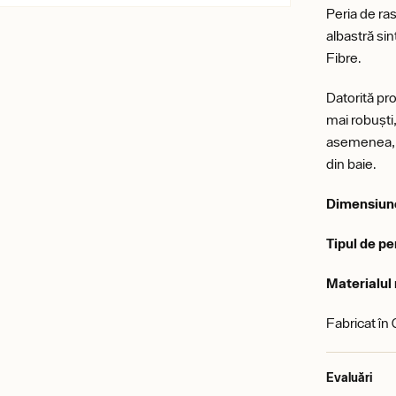
Peria de ra
albastră sin
Fibre.
Datorită pro
mai robuști,
asemenea, s
din baie.
Dimensiun
Tipul de pe
Materialul
Fabricat în
Evaluări