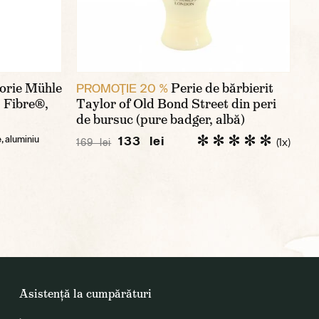
torie Mühle
Perie de bărbierit
PROMOŢIE 20 %
p Fibre®,
Taylor of Old Bond Street din peri
de bursuc (pure badger, albă)
133 lei
e, aluminiu
(1x)
169 lei
Asistență la cumpărături