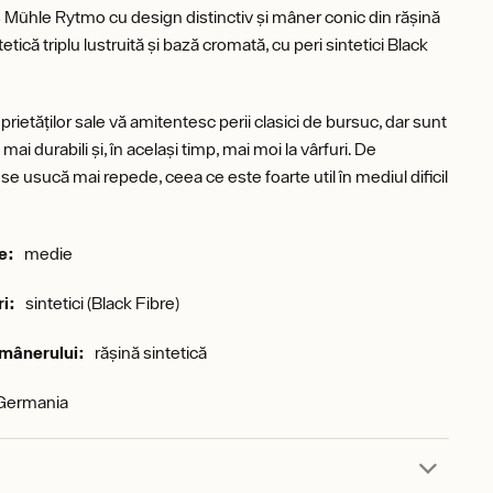
s Mühle Rytmo cu design distinctiv și mâner conic din rășină
tetică triplu lustruită și bază cromată, cu peri sintetici Black
prietăților sale vă amitentesc perii clasici de bursuc, dar sunt
 mai durabili și, în același timp, mai moi la vârfuri. De
e usucă mai repede, ceea ce este foarte util în mediul dificil
e:
medie
ri:
sintetici (Black Fibre)
 mânerului:
rășină sintetică
 Germania