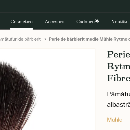
Cosmetice
Accesorii
Cadouri 🎁
Noutăți
mătufuri de bărbierit
Perie de bărbierit medie Mühle Rytmo din
Perie
Rytmo
Fibre
Pămătuf 
albastr
Mühle