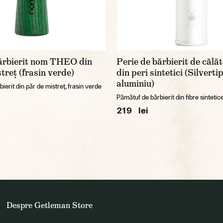
bărbierit nom THEO din
Perie de bărbierit de călă
treț (frasin verde)
din peri sintetici (Silverti
aluminiu)
ierit din păr de mistreț, frasin verde
Pămătuf de bărbierit din fibre sintetic
219 lei
Despre Getleman Store