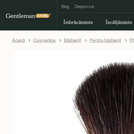
Blog
Despre noi
Îmbrăcăminte
Încălțăminte
Acasă
Cosmetice
Bărbierit
Pentru bărbierit
Pă