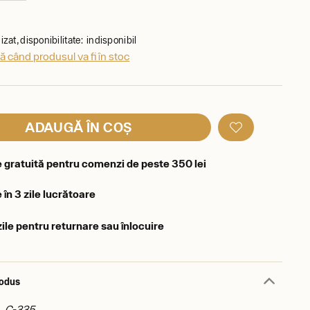
zat, disponibilitate: indisponibil
 când produsul va fi în stoc
ADAUGĂ ÎN COȘ
e gratuită pentru comenzi de peste 350 lei
 în 3 zile lucrătoare
zile pentru returnare sau înlocuire
rodus
: C-335