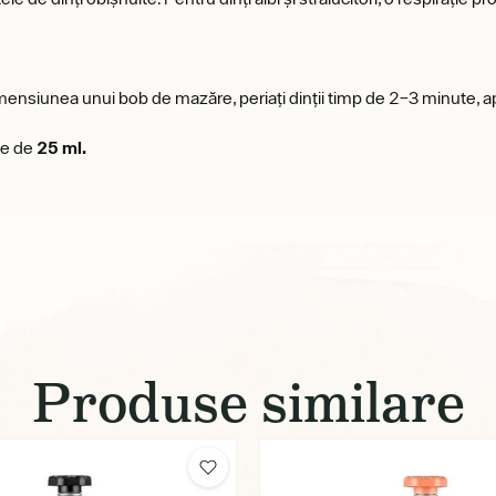
mensiunea unui bob de mazăre, periați dinții timp de 2–3 minute, apoi c
rie de
25 ml.
Produse similare