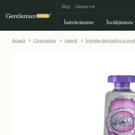
Blog
Despre noi
Îmbrăcăminte
Încălțăminte
Acasă
Cosmetice
Igienă
Îngrijire dentară și a ungh