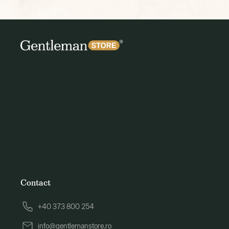
Contact
+40 373 800 254
info@gentlemanstore.ro