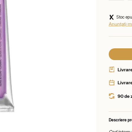
Stoc epui
Anunțați-mă
Livrar
Livrare
90 de 
Descriere p
Cod intern