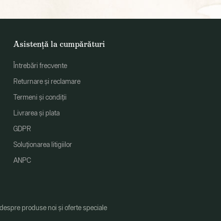
Asistență la cumpărături
Întrebări frecvente
Returnare și reclamare
Termeni și condiții
Livrarea și plata
GDPR
Soluționarea litigiilor
ANPC
 despre produse noi și oferte speciale