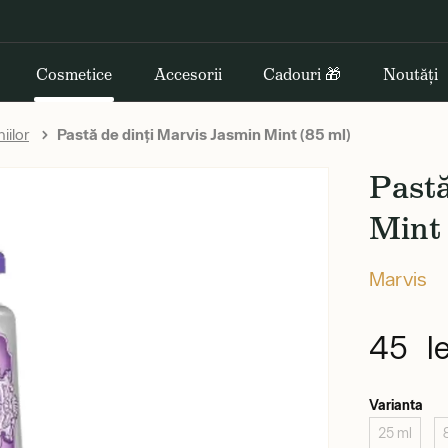
Cosmetice
Accesorii
Cadouri 🎁
Noutăți
iilor
Pastă de dinți Marvis Jasmin Mint (85 ml)
Pastă
Mint 
Marvis
45 le
Varianta
25 ml