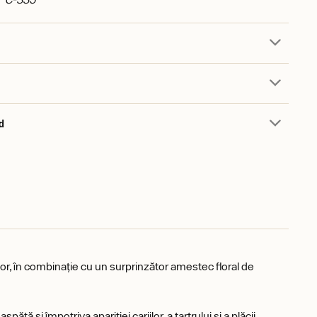
d
tor, în combinație cu un surprinzător amestec floral de
tă și împotriva apariției cariilor, a tartrului și a plăcii.