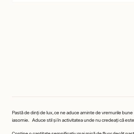
Pastă de dinți de lux, ce ne aduce aminte de vremurile bune și
iasomie. Aduce stil și în activitatea unde nu credeați că este p
Conține o cantitate semnificativ mai mică de fluor decât pastele d