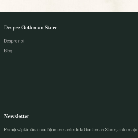
Despre Getleman Store
Despre noi
Blog
Newsletter
Primiți săptămânal noutăți interesante de la Gentleman Store și informații