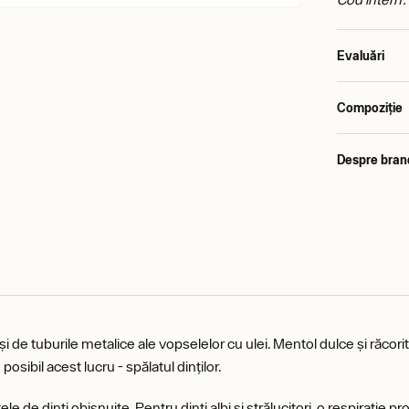
Evaluări
Compoziție
Despre bran
 de tuburile metalice ale vopselelor cu ulei. Mentol dulce și răcori
osibil acest lucru - spălatul dinților.
e dinți obișnuite. Pentru dinți albi și strălucitori, o respirație proaspă