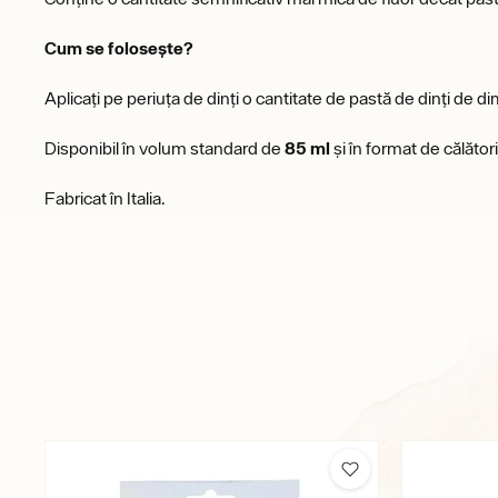
Cum se folosește?
Aplicați pe periuța de dinți o cantitate de pastă de dinți de di
Disponibil în volum standard de
85 ml
și în format de călăto
Fabricat în Italia.