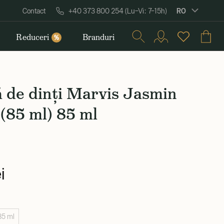
RO
Contact
+40 373 800 254 (Lu–Vi: 7–15h)
Reduceri
Branduri
%
 de dinți Marvis Jasmin
(85 ml) 85 ml
i
85 ml