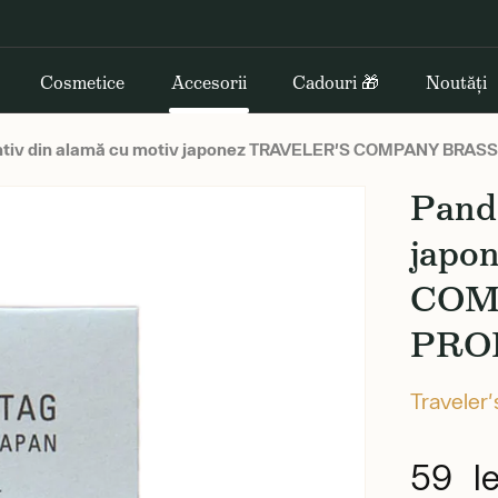
Cosmetice
Accesorii
Cadouri 🎁
Noutăți
tiv din alamă cu motiv japonez TRAVELER'S COMPANY BRA
Panda
japo
COM
PRO
Traveler
59 le