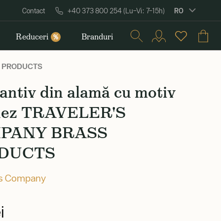
RO
Contact
+40 373 800 254 (Lu–Vi: 7–15h)
Reduceri
Branduri
%
SS PRODUCTS
ntiv din alamă cu motiv
nez TRAVELER'S
PANY BRASS
DUCTS
's Company
i