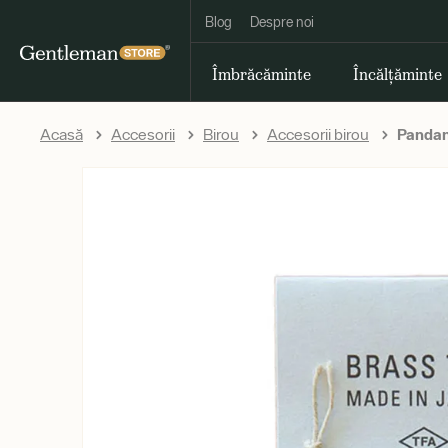
Blog
Despre noi
Îmbrăcăminte
Încălțăminte
Acasă
Accesorii
Birou
Accesorii birou
Pandan