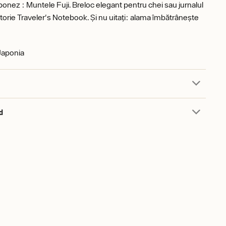
aponez : Muntele Fuji. Breloc elegant pentru chei sau jurnalul
ătorie Traveler's Notebook. Și nu uitați: alama îmbătrânește
 Japonia
d