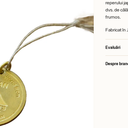
reperului j
dvs. de căl
frumos.
Fabricat în
Evaluări
Despre bran