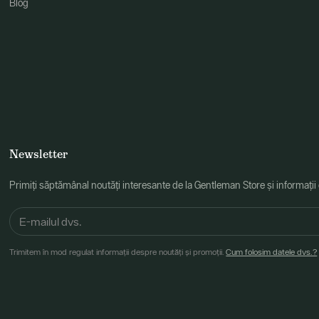
Blog
Newsletter
Primiți săptămânal noutăți interesante de la Gentleman Store și informații
Trimitem în mod regulat informații despre noutăți și promoții.
Cum folosim datele dvs.?