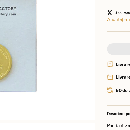
Stoc epui
Anunțați-mă
Livrar
Livrare
90 de 
Descriere p
Pandantiv r