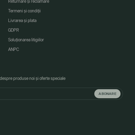
Returnare și reclamare
Termeni și condiții
Livrarea și plata
GDPR
Soluționarea litigiilor
ANPC
 despre produse noi și oferte speciale
ABONARE