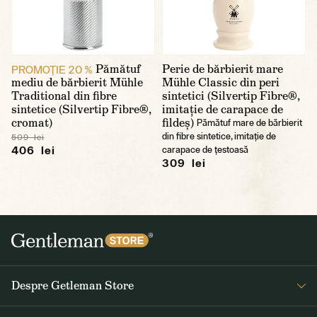
Pămătuf
Perie de bărbierit mare
PROMOŢIE 20 %
mediu de bărbierit Mühle
Mühle Classic din peri
Traditional din fibre
sintetici (Silvertip Fibre®,
sintetice (Silvertip Fibre®,
imitație de carapace de
cromat)
fildeș)
Pămătuf mare de bărbierit
din fibre sintetice, imitație de
509 lei
406 lei
carapace de țestoasă
309 lei
Despre Getleman Store
Despre noi