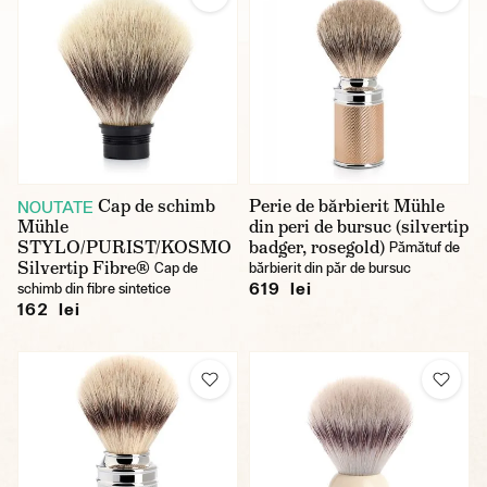
Cap de schimb
Perie de bărbierit Mühle
NOUTATE
Mühle
din peri de bursuc (silvertip
STYLO/PURIST/KOSMO
badger, rosegold)
Pămătuf de
Silvertip Fibre®
Cap de
bărbierit din păr de bursuc
619 lei
schimb din fibre sintetice
162 lei