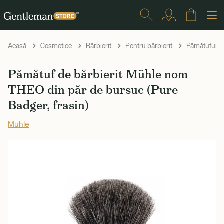
Acasă
Cosmetice
Bărbierit
Pentru bărbierit
Pămătufuri d
Pămătuf de bărbierit Mühle nom
THEO din păr de bursuc (Pure
Badger, frasin)
Mühle