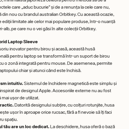
ectele care „aduc bucurie” și de a renunța la cele care nu,
 din nou cu brandul australian Orbitkey. Cu această ocazie,
 ediții limitate ale celor mai populare produse, într-o nuanță
i-alb, pe care nu o vei găsi în alte colecții Orbitkey.
rid Laptop Sleeve
soriu inovator pentru birou și acasă, această husă
onală pentru laptop se transformă într-un suport de birou
 cu o zonă integrată pentru mouse. De asemenea, permite
aptopului chiar și atunci când este închisă.
m intuitiv.
Sistemul de închidere magnetică este simplu și
 inspirat de designul Apple. Accesoriile externe nu au fost
 mai ușor de utilizat.
practic.
Datorită designului subțire, cu colțuri rotunjite, husa
ește ușor în aproape orice rucsac, fără a fi nevoie să îți faci
tru spațiu.
 tău are un loc dedicat.
La deschidere, husa oferă o bază