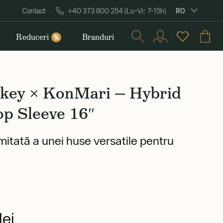
RO
Contact
+40 373 800 254 (Lu–Vi: 7–15h)
Reduceri
Branduri
%
tkey × KonMari — Hybrid
op Sleeve 16″
imitată a unei huse versatile pentru
ei