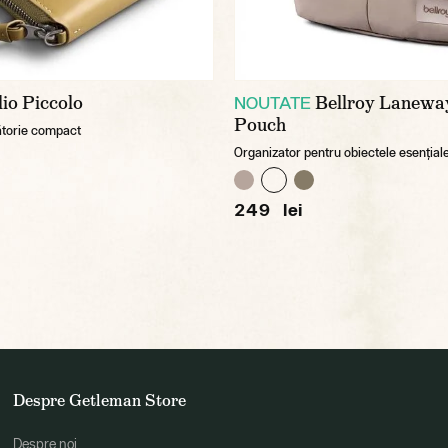
lio Piccolo
Bellroy Lanewa
NOUTATE
Pouch
ătorie compact
Organizator pentru obiectele esențial
249 lei
Despre Getleman Store
Despre noi