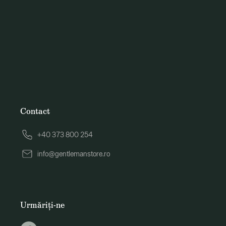
Contact
+40 373 800 254
info@gentlemanstore.ro
Urmăriți-ne