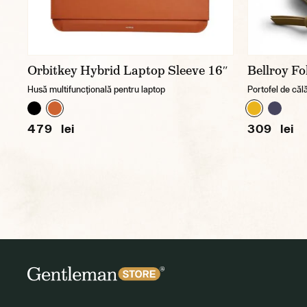
Orbitkey Hybrid Laptop Sleeve 16″
Bellroy Fo
Husă multifuncțională pentru laptop
Portofel de căl
479 lei
309 lei