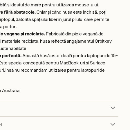
bilă și destul de mare pentru utilizarea mouse-ului.
e fără obstacole.
Chiar și când husa este închisă, poți
aptopul, datorită spațiului liber în jurul pliului care permite
a porturi.
e vegane și reciclate.
Fabricată din piele vegană de
 și materiale reciclate, husa reflectă angajamentul Orbitkey
ustenabilitate.
e perfectă.
Această husă este ideală pentru laptopuri de 15–
 Este special concepută pentru MacBook-uri și Surface
ri, însă nu recomandăm utilizarea pentru laptopuri de
 Australia.
d