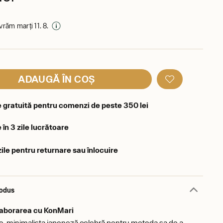
ivrăm marți 11. 8.
ADAUGĂ ÎN COȘ
e gratuită pentru comenzi de peste 350 lei
 în 3 zile lucrătoare
zile pentru returnare sau înlocuire
rodus
aborarea cu KonMari
, minimalista japoneză celebră pentru metoda sa de a