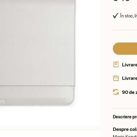
În stoc, l
Livrar
Livrare
90 de 
Descriere p
Despre col
Marie Kondo