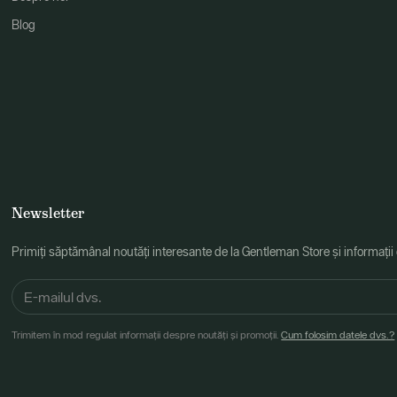
Blog
Newsletter
Primiți săptămânal noutăți interesante de la Gentleman Store și informații
Trimitem în mod regulat informații despre noutăți și promoții.
Cum folosim datele dvs.?