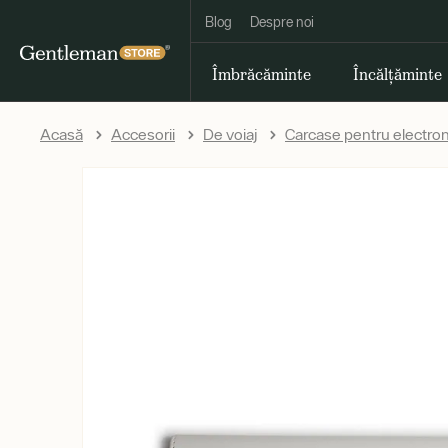
Blog
Despre noi
Îmbrăcăminte
Încălțăminte
Acasă
Accesorii
De voiaj
Carcase pentru electron