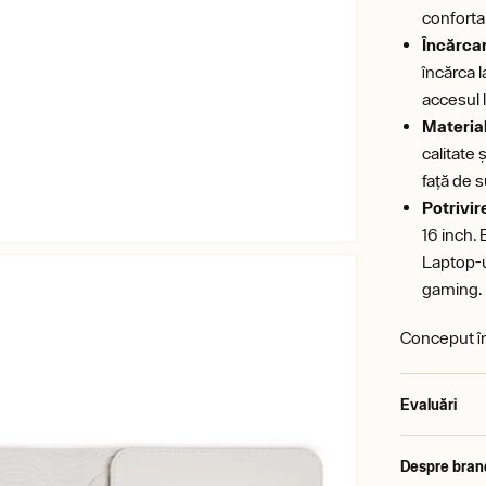
conforta
Încărcar
încărca l
accesul l
Material
calitate
față de s
Potrivir
16 inch.
Laptop-u
gaming.
Conceput în
Evaluări
Despre bran