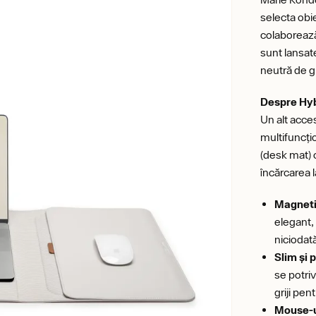
selecta obi
colaborează
sunt lansate
neutră de gr
Despre Hyb
Un alt acce
multifuncți
(desk mat)
încărcarea l
Magnetis
elegant,
niciodată
Slim și 
se potriv
griji pen
Mouse-ul