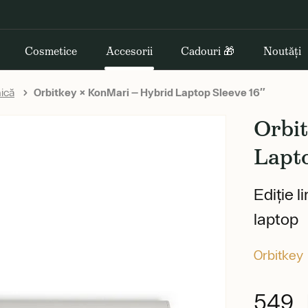
Cosmetice
Accesorii
Cadouri 🎁
Noutăți
ică
Orbitkey × KonMari — Hybrid Laptop Sleeve 16″
Orbi
Lapt
Ediție l
laptop
Orbitkey
549 l