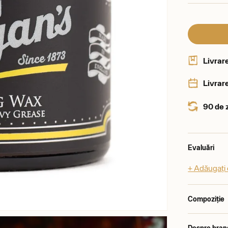
Livrar
Livrare
90 de 
Evaluări
+ Adăugați 
Compoziție
Despre bran