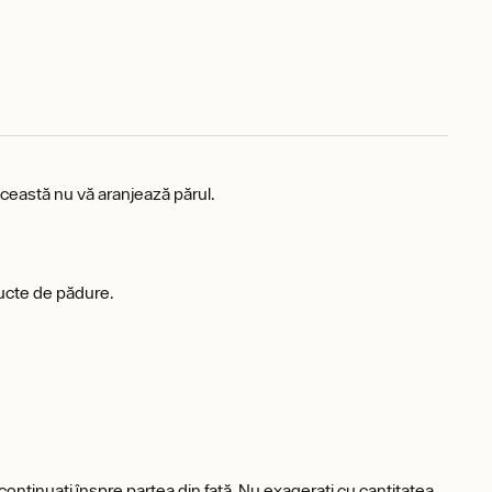
această nu vă aranjează părul.
fructe de pădure.
i continuați înspre partea din față. Nu exagerați cu cantitatea,