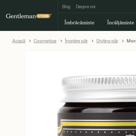
Blog
Despre noi
Îmbrăcăminte
Încălțăminte
Acasă
Cosmetice
Îngrijire păr
Styling păr
Morg