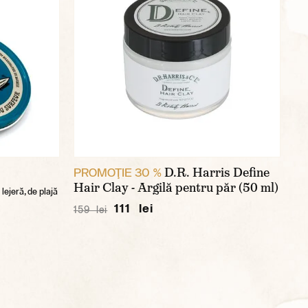
D.R. Harris Define
PROMOŢIE 30 %
Hair Clay - Argilă pentru păr (50 ml)
ejeră, de plajă
111 lei
159 lei