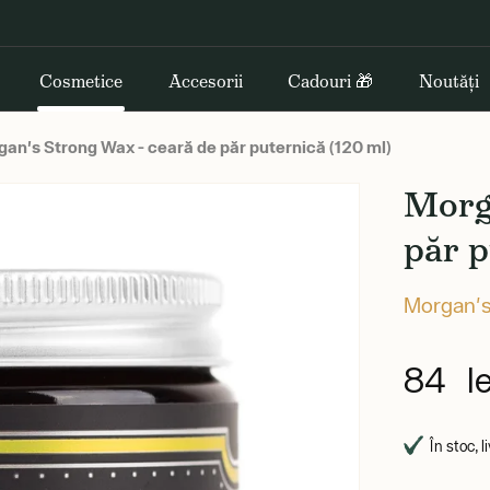
Cosmetice
Accesorii
Cadouri 🎁
Noutăți
an's Strong Wax - ceară de păr puternică (120 ml)
Morg
păr p
Morgan'
84 le
În stoc, l