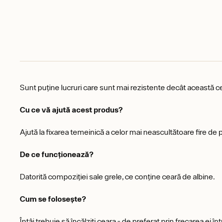
Sunt puține lucruri care sunt mai rezistente decât această c
Cu ce vă ajută acest produs?
Ajută la fixarea temeinică a celor mai neascultătoare fire de 
De ce funcționează?
Datorită compoziției sale grele, ce conține ceară de albine.
Cum se folosește?
Întâi trebuie să încălziți ceara - de preferat prin frecarea ei 