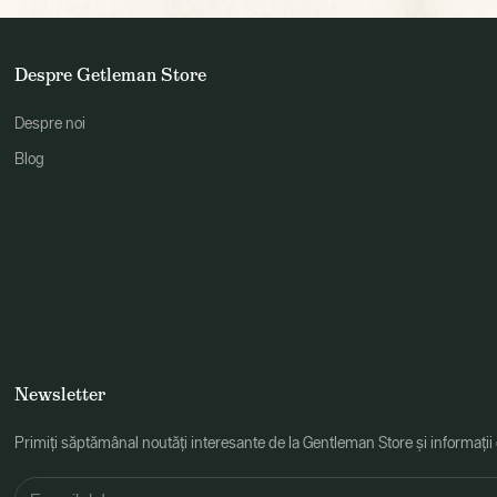
Despre Getleman Store
Despre noi
Blog
Newsletter
Primiți săptămânal noutăți interesante de la Gentleman Store și informații