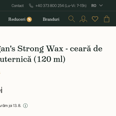
RO
Contact
+40 373 800 254 (Lu–Vi: 7–15h)
Reduceri
Branduri
%
an's Strong Wax - ceară de
uternică (120 ml)
s
i
ivrăm joi 13. 8.