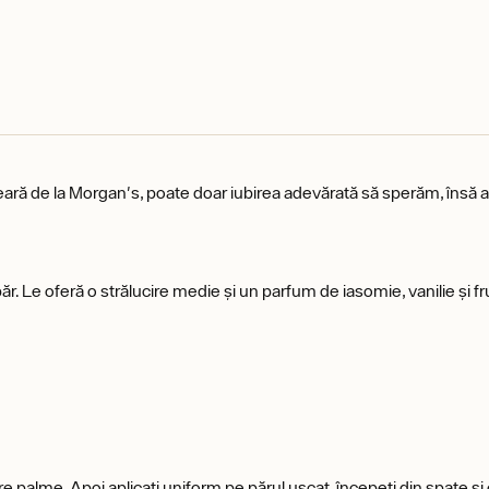
eară de la Morgan's, poate doar iubirea adevărată să sperăm, însă 
păr. Le oferă o strălucire medie și un parfum de iasomie, vanilie și 
între palme. Apoi aplicați uniform pe părul uscat, începeți din spate ș