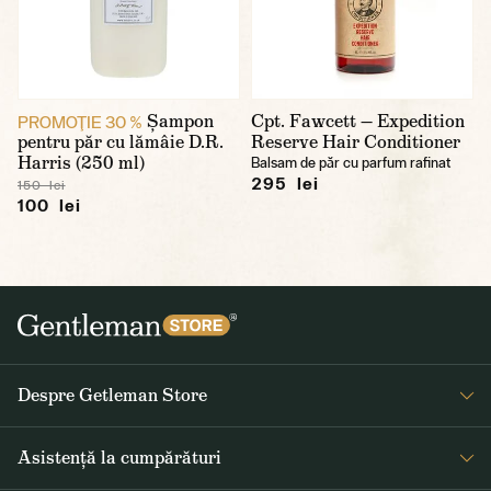
Șampon
Cpt. Fawcett — Expedition
PROMOŢIE 30 %
pentru păr cu lămâie D.R.
Reserve Hair Conditioner
Harris (250 ml)
Balsam de păr cu parfum rafinat
295 lei
150 lei
100 lei
Despre Getleman Store
Despre noi
Asistență la cumpărături
Blog