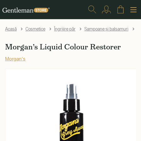
Mo
Acasă
Cosmetice
Îngrijire păr
Șampoane și balsamuri
Morgan’s Liquid Colour Restorer
Morgan's