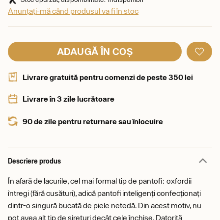
Anunțați-mă când produsul va fi în stoc
ADAUGĂ ÎN COȘ
Livrare gratuită pentru comenzi de peste 350 lei
Livrare în 3 zile lucrătoare
90 de zile pentru returnare sau înlocuire
Descriere produs
În afară de lacurile, cel mai formal tip de pantofi: oxfordii
întregi (fără cusături), adică pantofi inteligenți confecționați
dintr-o singură bucată de piele netedă. Din acest motiv, nu
pot avea alt tip de șireturi decât cele închise. Datorită