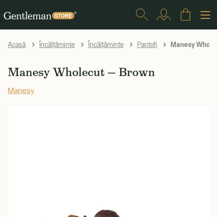
Manesy Wholec
Acasă
Încălțăminte
Încălțăminte
Pantofi
Manesy Wholecut — Brown
Manesy