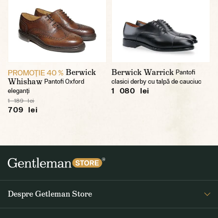
Berwick
Berwick Warrick
PROMOŢIE 40 %
Pantofi
Whishaw
Pantofi Oxford
clasici derby cu talpă de cauciuc
1 080 lei
eleganți
1 189 lei
709 lei
Despre Getleman Store
Despre noi