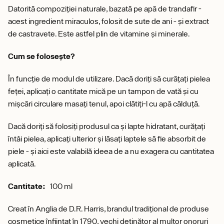
Datorită compoziției naturale, bazată pe apă de trandafir -
acest ingredient miraculos, folosit de sute de ani - și extract
de castravete. Este astfel plin de vitamine și minerale.
Cum se folosește?
În funcție de modul de utilizare. Dacă doriți să curățați pielea
feței, aplicați o cantitate mică pe un tampon de vată și cu
mișcări circulare masați tenul, apoi clătiți-l cu apă călduță.
Dacă doriți să folosiți produsul ca și lapte hidratant, curățați
întâi pielea, aplicați ulterior și lăsați laptele să fie absorbit de
piele - și aici este valabilă ideea de a nu exagera cu cantitatea
aplicată.
Cantitate:
100 ml
Creat în Anglia de D.R. Harris, brandul tradițional de produse
cosmetice înființat în 1790, vechi deținător al multor onoruri