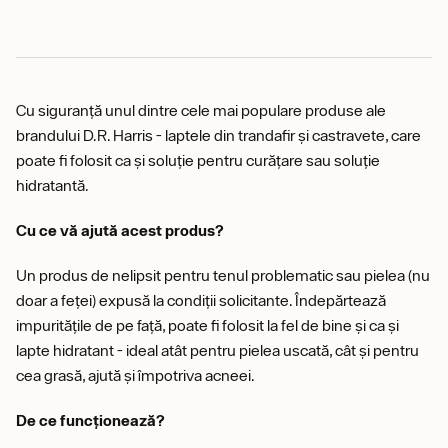
Cu siguranță unul dintre cele mai populare produse ale
brandului D.R. Harris - laptele din trandafir și castravete, care
poate fi folosit ca și soluție pentru curățare sau soluție
hidratantă.
Cu ce vă ajută acest produs?
Un produs de nelipsit pentru tenul problematic sau pielea (nu
doar a feței) expusă la condiții solicitante. Îndepărtează
impuritățile de pe față, poate fi folosit la fel de bine și ca și
lapte hidratant - ideal atât pentru pielea uscată, cât și pentru
cea grasă, ajută și împotriva acneei.
De ce funcționează?