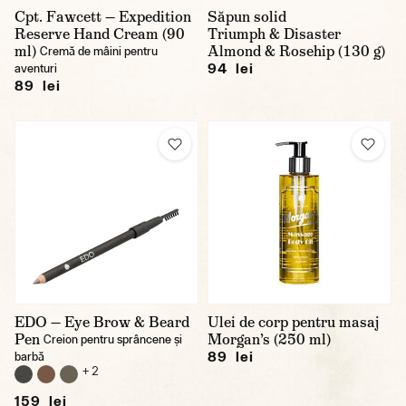
Cpt. Fawcett — Expedition
Săpun solid
Reserve Hand Cream (90
Triumph & Disaster
ml)
Almond & Rosehip (130 g)
Cremă de mâini pentru
94 lei
aventuri
89 lei
EDO — Eye Brow & Beard
Ulei de corp pentru masaj
Pen
Morgan’s (250 ml)
Creion pentru sprâncene și
89 lei
barbă
+ 2
159 lei