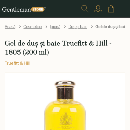
Gel de duș și baie 
Acasă
Cosmetice
Igienă
Duș și baie
Gel de duș și baie Truefitt & Hill -
1805 (200 ml)
Truefitt & Hill