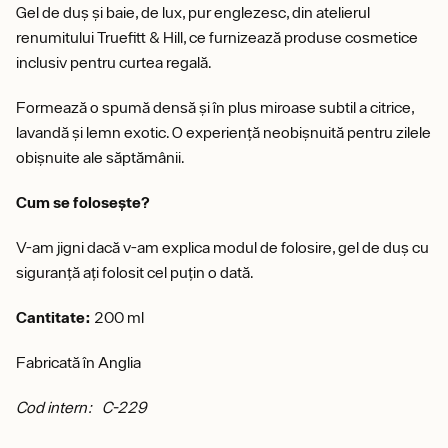
Gel de duș și baie, de lux, pur englezesc, din atelierul
renumitului Truefitt & Hill, ce furnizează produse cosmetice
inclusiv pentru curtea regală.
Formează o spumă densă și în plus miroase subtil a citrice,
lavandă și lemn exotic. O experiență neobișnuită pentru zilele
obișnuite ale săptămânii.
Cum se folosește?
V-am jigni dacă v-am explica modul de folosire, gel de duș cu
siguranță ați folosit cel puțin o dată.
Cantitate:
200 ml
Fabricată în Anglia
Cod intern: C-229