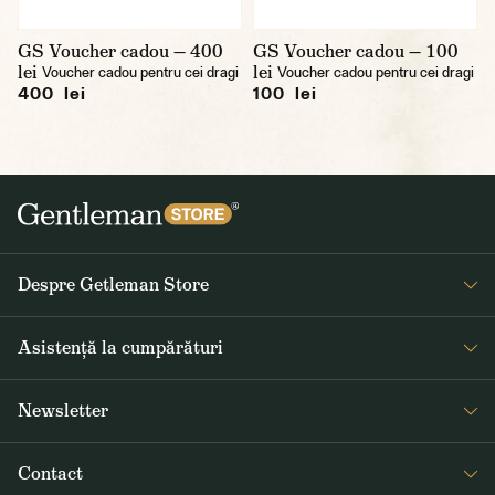
GS Voucher cadou — 400
GS Voucher cadou — 100
lei
lei
Voucher cadou pentru cei dragi
Voucher cadou pentru cei dragi
400 lei
100 lei
Despre Getleman Store
Despre noi
Asistență la cumpărături
Blog
Întrebări frecvente
Newsletter
Returnare și reclamare
Primiți săptămânal noutăți interesante de la Gentleman Store și
Termeni și condiții
Contact
informații despre produse noi și oferte speciale