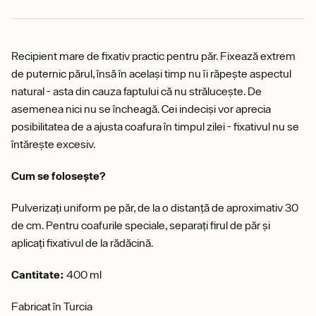
Recipient mare de fixativ practic pentru păr. Fixează extrem
de puternic părul, însă în același timp nu îi răpește aspectul
natural - asta din cauza faptului că nu strălucește. De
asemenea nici nu se încheagă. Cei indeciși vor aprecia
posibilitatea de a ajusta coafura în timpul zilei - fixativul nu se
întărește excesiv.
Cum se folosește?
Pulverizați uniform pe păr, de la o distanță de aproximativ 30
de cm. Pentru coafurile speciale, separați firul de păr și
aplicați fixativul de la rădăcină.
Cantitate:
400 ml
Fabricat în Turcia