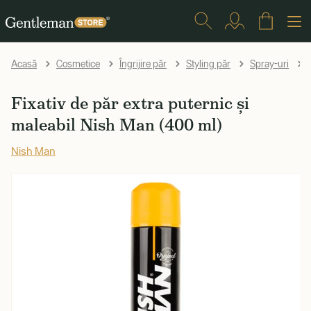
F
Acasă
Cosmetice
Îngrijire păr
Styling păr
Spray-uri
Fixativ de păr extra puternic și
maleabil Nish Man (400 ml)
Nish Man