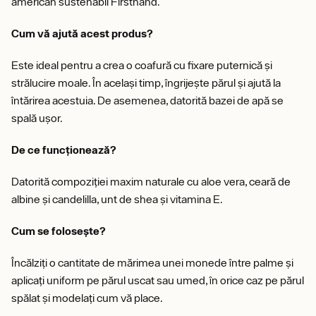
american sustenabil Firsthand.
Cum vă ajută acest produs?
Este ideal pentru a crea o coafură cu fixare puternică și
strălucire moale. În același timp, îngrijește părul și ajută la
întărirea acestuia. De asemenea, datorită bazei de apă se
spală ușor.
De ce funcționează?
Datorită compoziției maxim naturale cu aloe vera, ceară de
albine și candelilla, unt de shea și vitamina E.
Cum se folosește?
Încălziți o cantitate de mărimea unei monede între palme și
aplicați uniform pe părul uscat sau umed, în orice caz pe părul
spălat și modelați cum vă place.