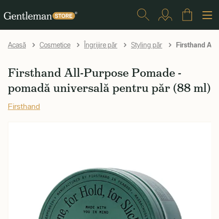
Firsthand All
Acasă
Cosmetice
Îngrijire păr
Styling păr
Firsthand All-Purpose Pomade -
pomadă universală pentru păr (88 ml)
Firsthand