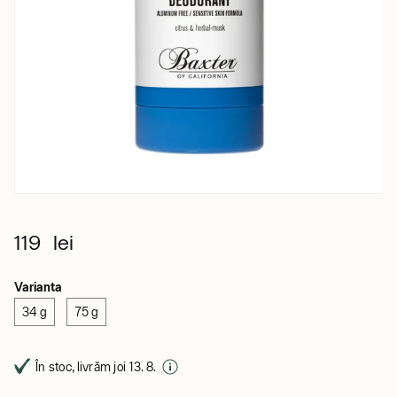
119 lei
Varianta
34 g
75 g
În stoc, livrăm joi 13. 8.