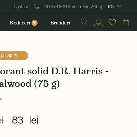
RO
Contact
+40 373 800 254 (Lu–Vi: 7–15h)
Reduceri
Branduri
%
ţie 30 %
rant solid D.R. Harris -
alwood (75 g)
is
i
83 lei