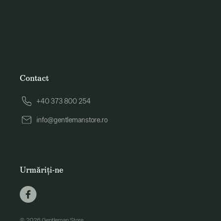
Contact
+40 373 800 254
info@gentlemanstore.ro
Urmăriți-ne
© 2026 Gentleman Store