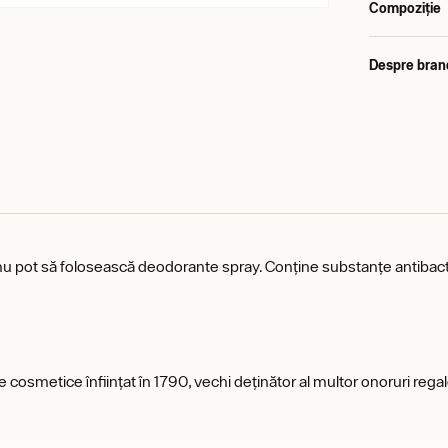
Compoziție
Despre bran
 nu pot să folosească deodorante spray. Conține substanțe antibact
se cosmetice înființat în 1790, vechi deținător al multor onoruri re