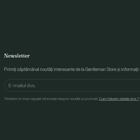
Newsletter
Primiți săptămânal noutăți interesante de la Gentleman Store și informații
Trimitem în mod regulat informații despre noutăți și promoții.
Cum folosim datele dvs.?