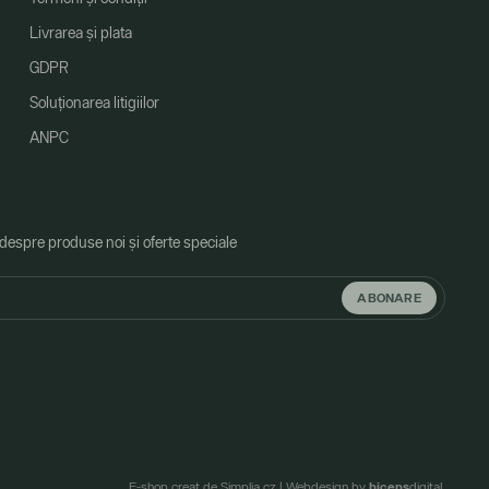
Livrarea și plata
GDPR
Soluționarea litigiilor
ANPC
 despre produse noi și oferte speciale
ABONARE
biceps
E-shop creat de Simplia.cz
|
Webdesign by
digital.