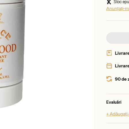
Stoc epui
Anunțați-mă
Livrar
Livrare
90 de 
Evaluări
+ Adăugați 