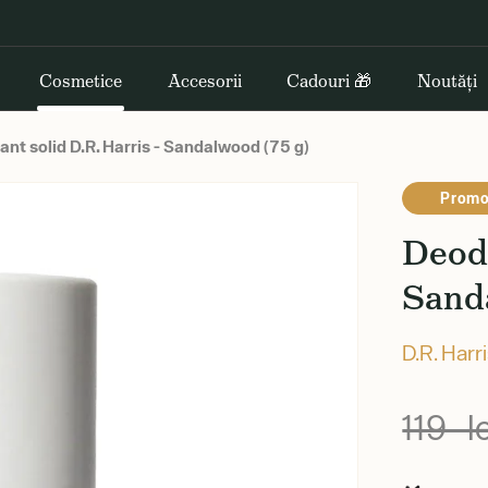
Cosmetice
Accesorii
Cadouri 🎁
Noutăți
nt solid D.R. Harris - Sandalwood (75 g)
Promo
Deodo
Sand
D.R. Harr
119 le