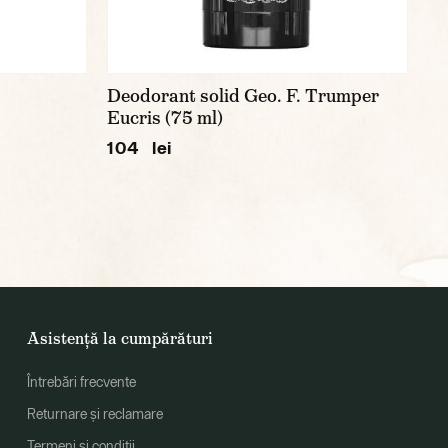
Deodorant solid Geo. F. Trumper
Eucris (75 ml)
104 lei
Asistență la cumpărături
Întrebări frecvente
Returnare și reclamare
Termeni și condiții