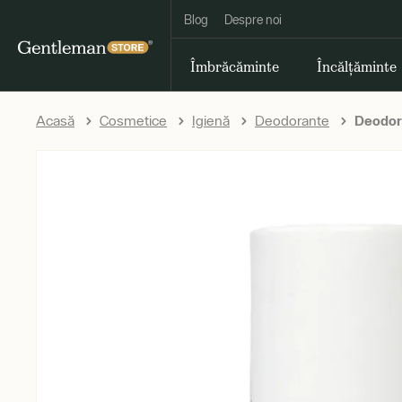
Blog
Despre noi
Îmbrăcăminte
Încălțăminte
Acasă
Cosmetice
Igienă
Deodorante
Deodora