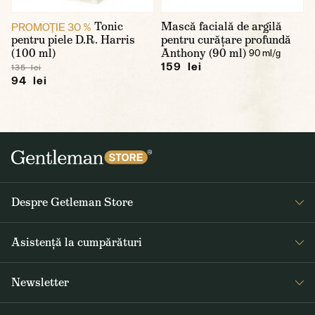
Tonic
Mască facială de argilă
PROMOŢIE 30 %
pentru piele D.R. Harris
pentru curățare profundă
(100 ml)
Anthony (90 ml)
90 ml/g
159 lei
135 lei
94 lei
Despre Getleman Store
Despre noi
Asistență la cumpărături
Blog
Întrebări frecvente
Newsletter
Returnare și reclamare
Primiți săptămânal noutăți interesante de la Gentleman Store și