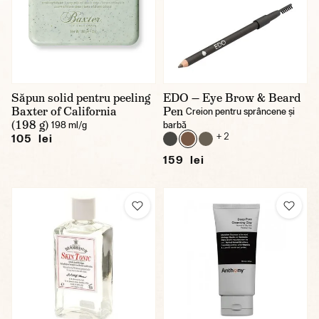
Săpun solid pentru peeling
EDO — Eye Brow & Beard
Baxter of California
Pen
Creion pentru sprâncene și
(198 g)
198 ml/g
barbă
+ 2
105 lei
159 lei