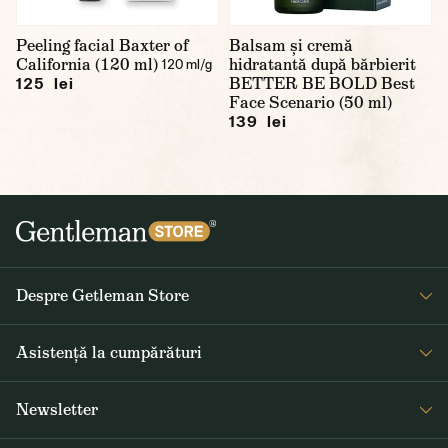
Peeling facial Baxter of
Balsam și cremă
California (120 ml)
hidratantă după bărbierit
120 ml/g
BETTER BE BOLD Best
125 lei
Face Scenario (50 ml)
139 lei
Despre Getleman Store
Despre noi
Asistență la cumpărături
Blog
Întrebări frecvente
Newsletter
Returnare și reclamare