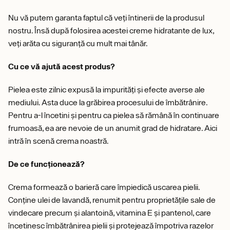
Nu vă putem garanta faptul că veți întinerii de la produsul
nostru. Însă după folosirea acestei creme hidratante de lux,
veți arăta cu siguranță cu mult mai tânăr.
Cu ce vă ajută acest produs?
Pielea este zilnic expusă la impurități și efecte averse ale
mediului. Asta duce la grăbirea procesului de îmbătrânire.
Pentru a-l încetini și pentru ca pielea să rămână în continuare
frumoasă, ea are nevoie de un anumit grad de hidratare. Aici
intră în scenă crema noastră.
De ce funcționează?
Crema formează o barieră care împiedică uscarea pielii.
Conține ulei de lavandă, renumit pentru proprietățile sale de
vindecare precum și alantoină, vitamina E și pantenol, care
încetinesc îmbătrânirea pielii și protejează împotriva razelor