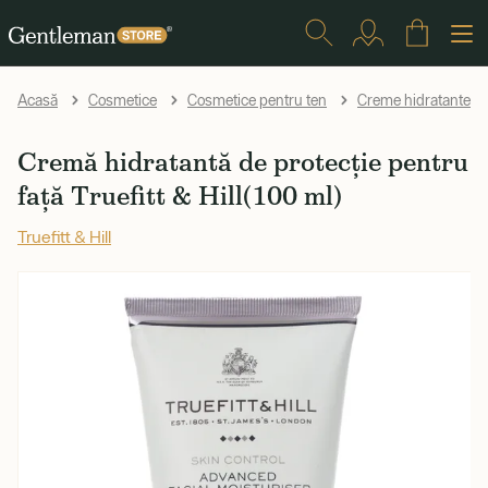
Acasă
Cosmetice
Cosmetice pentru ten
Creme hidratante și 
Cremă hidratantă de protecție pentru
față Truefitt & Hill(100 ml)
Truefitt & Hill