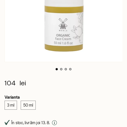
104 lei
Varianta
3 ml
50 ml
În stoc, livrăm joi 13. 8.