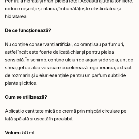
Pentru a hidrata și hrăni pielea feței. Aceasta ajută la tonifiere,
reduce roșeața și iritarea, îmbunătățește elasticitatea și
hidratarea.
De ce funcționează?
Nu conține conservanți artificiali, coloranți sau parfumuri,
astfel încât este foarte delicată chiar și pentru pielea
sensibilă. În schimb, conține uleiuri de argan și de soia, unt de
shea, gel de aloe vera care accelerează regenerarea, extract
de rozmarin și uleiuri esențiale pentru un parfum subtil de
plante și citrice.
Cum se utilizează?
Aplicați o cantitate mică de cremă prin mișcări circulare pe
față spălată și uscată în prealabil.
Volum:
50 ml.