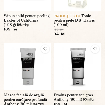
Săpun solid pentru peeling
Tonic
PROMOŢIE 30 %
Baxter of California
pentru piele D.R. Harris
(198 g)
(100 ml)
198 ml/g
105 lei
135 lei
94 lei
Mască facială de argilă
Produs pentru ten gras
pentru curățare profundă
Anthony (90 ml)
90 ml/g
Anthony (90 ml)
169 lei
90 ml/g