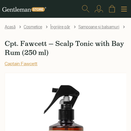
Cp
Acasă
Cosmetice
Îngrijire păr
Șampoane și balsamuri
Cpt. Fawcett — Scalp Tonic with Bay
Rum (250 ml)
Captain Fawcett