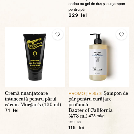
cadou cu gel de duș și cu șampon
pentru păr
229 lei
Cremă nuanțatoare
Șampon de
PROMOŢIE 35 %
întunecată pentru părul
păr pentru curățare
cărunt Morgan's (150 ml)
profundă
Baxter of California
71 lei
(473 ml)
473 ml/g
189 lei
115 lei