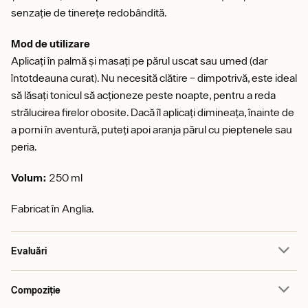
senzație de tinerețe redobândită.
Mod de utilizare
Aplicați în palmă și masați pe părul uscat sau umed (dar
întotdeauna curat). Nu necesită clătire – dimpotrivă, este ideal
să lăsați tonicul să acționeze peste noapte, pentru a reda
strălucirea firelor obosite. Dacă îl aplicați dimineața, înainte de
a porni în aventură, puteți apoi aranja părul cu pieptenele sau
peria.
Volum:
250 ml
Fabricat în Anglia.
Evaluări
Compoziție