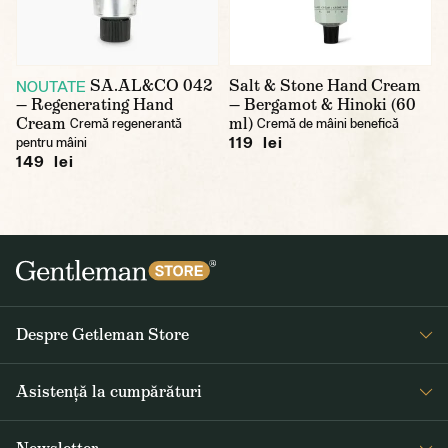
SA.AL&CO 042
Salt & Stone Hand Cream
NOUTATE
— Regenerating Hand
— Bergamot & Hinoki (60
Cream
ml)
Cremă regenerantă
Cremă de mâini benefică
119 lei
pentru mâini
149 lei
Despre Getleman Store
Despre noi
Asistență la cumpărături
Blog
Întrebări frecvente