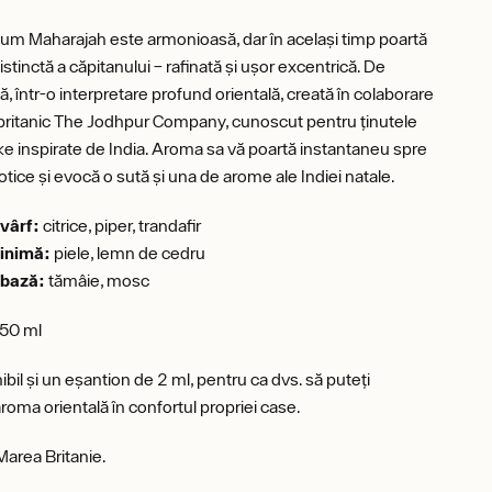
um Maharajah este armonioasă, dar în același timp poartă
tinctă a căpitanului – rafinată și ușor excentrică. De
, într-o interpretare profund orientală, creată în colaborare
britanic The Jodhpur Company, cunoscut pentru ținutele
e inspirate de India. Aroma sa vă poartă instantaneu spre
tice și evocă o sută și una de arome ale Indiei natale.
vârf:
citrice, piper, trandafir
 inimă:
piele, lemn de cedru
 bază:
tămâie, mosc
 50 ml
bil și un eșantion de 2 ml, pentru ca dvs. să puteți
roma orientală în confortul propriei case.
Marea Britanie.