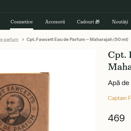
Cosmetice
Accesorii
Cadouri 🎁
Noutăți
e parfum
Cpt. Fawcett Eau de Parfum — Maharajah (50 ml)
Cpt.
Maha
Apă de 
Captain 
469 l