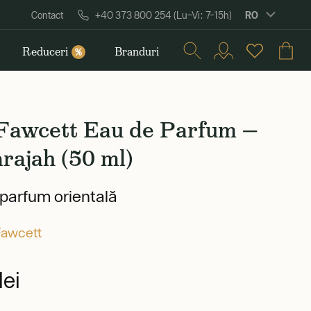
RO
Contact
+40 373 800 254 (Lu–Vi: 7–15h)
Reduceri
Branduri
%
 Fawcett Eau de Parfum —
rajah (50 ml)
parfum orientală
Fawcett
ei