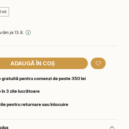
0 ml
ivrăm joi 13. 8.
ADAUGĂ ÎN COȘ
e gratuită pentru comenzi de peste 350 lei
 în 3 zile lucrătoare
zile pentru returnare sau înlocuire
rodus