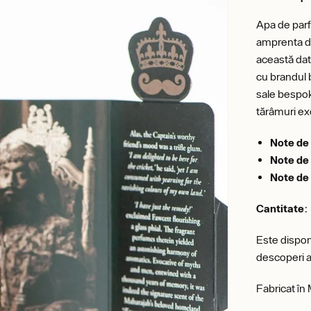
Apa de parf
amprenta dis
această dată
cu brandul 
sale bespok
tărâmuri exo
Note de 
Note de
Note de
Cantitate
:
Este disponi
descoperi a
Fabricat în 