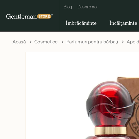
Blog
Despre noi
Îmbrăcăminte
Încălțăminte
Acasă
Cosmetice
Parfumuri pentru bărbați
Ape d