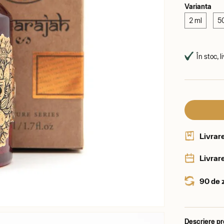
Varianta
2 ml
5
În stoc, l
Livrar
Livrare
90 de 
Descriere p