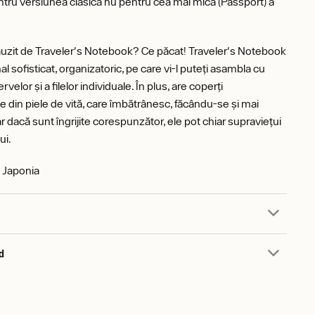
entru versiunea clasică nu pentru cea mai mică (Passport) a
 auzit de Traveler's Notebook? Ce păcat! Traveler's Notebook
al sofisticat, organizatoric, pe care vi-l puteți asambla cu
rvelor și a filelor individuale. În plus, are coperți
e din piele de vită, care îmbătrânesc, făcându-se și mai
r dacă sunt îngrijite corespunzător, ele pot chiar supraviețui
ui.
n Japonia
d