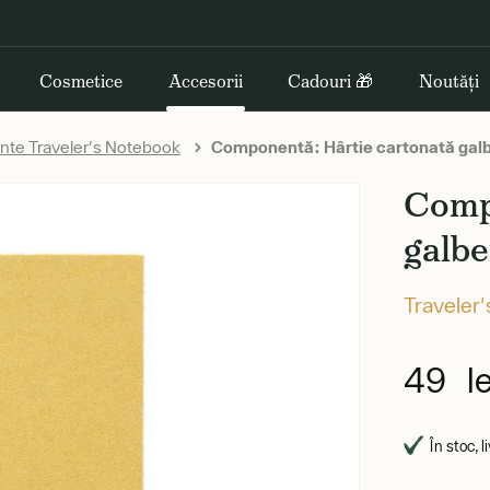
Cosmetice
Accesorii
Cadouri 🎁
Noutăți
te Traveler's Notebook
Componentă: Hârtie cartonată gal
Comp
galb
Traveler
49 le
În stoc, l