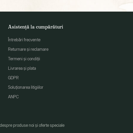
Asistență la cumpărături
Întrebări frecvente
Returnare și reclamare
Termeni și condiții
Livrarea și plata
GDPR
Soluționarea litigiilor
ANPC
 despre produse noi și oferte speciale