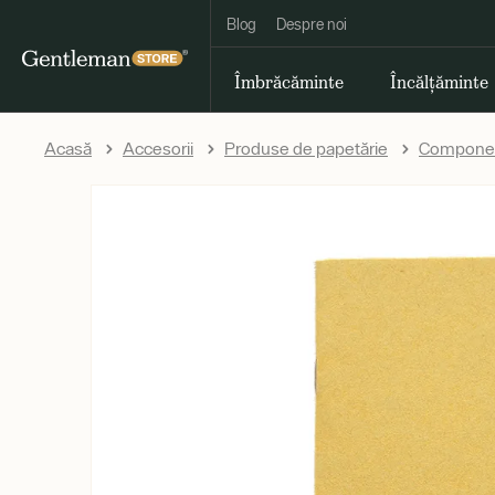
Blog
Despre noi
Îmbrăcăminte
Încălțăminte
Acasă
Accesorii
Produse de papetărie
Componen