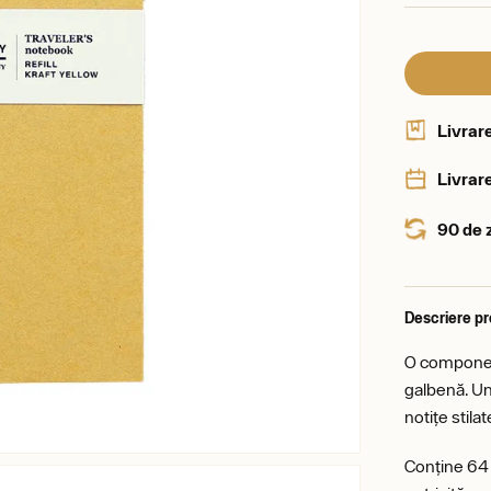
Livrar
Livrare
90 de 
Descriere p
O component
galbenă. Un
notițe stilat
Conține 64 