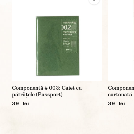
Componentă # 002: Caiet cu
Component
pătrățele (Passport)
cartonată
39 lei
39 lei