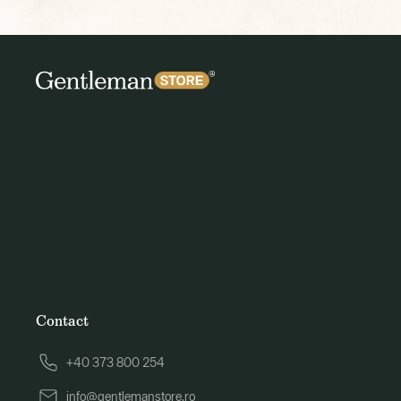
Contact
+40 373 800 254
info@gentlemanstore.ro