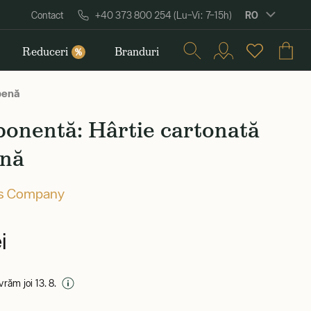
RO
Contact
+40 373 800 254 (Lu–Vi: 7–15h)
Reduceri
Branduri
%
benă
onentă: Hârtie cartonată
enă
's Company
i
ivrăm joi 13. 8.