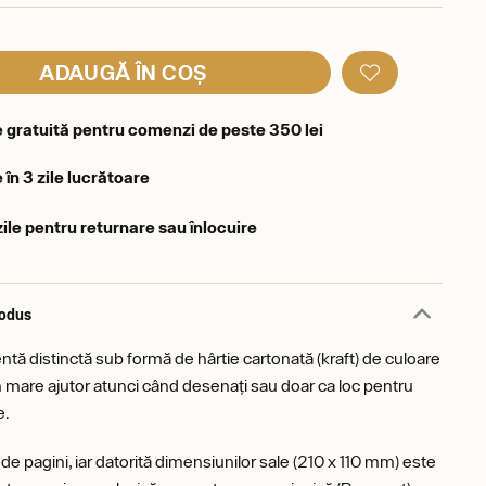
ADAUGĂ ÎN COȘ
e gratuită pentru comenzi de peste 350 lei
 în 3 zile lucrătoare
zile pentru returnare sau înlocuire
rodus
ă distinctă sub formă de hârtie cartonată (kraft) de culoare
 mare ajutor atunci când desenați sau doar ca loc pentru
e.
de pagini, iar datorită dimensiunilor sale (210 x 110 mm) este