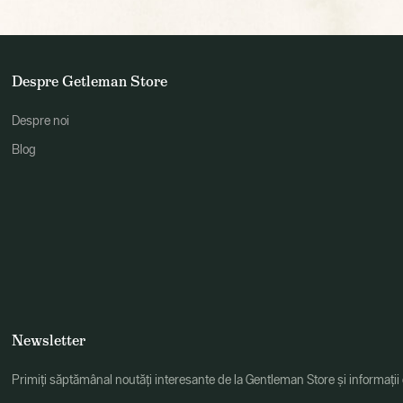
Despre Getleman Store
Despre noi
Blog
Newsletter
Primiți săptămânal noutăți interesante de la Gentleman Store și informații