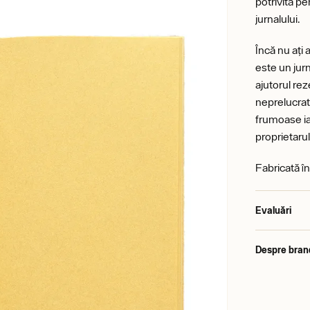
potrivită p
jurnalului.
Încă nu ați
este un jurn
ajutorul reze
neprelucrat
frumoase ia
proprietarul
Fabricată î
Evaluări
Despre bran