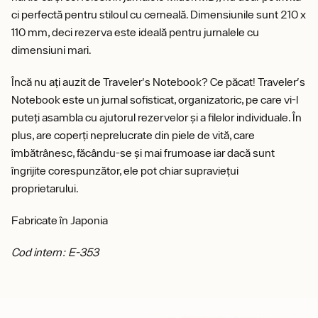
ci perfectă pentru stiloul cu cerneală. Dimensiunile sunt 210 x
110 mm, deci rezerva este ideală pentru jurnalele cu
dimensiuni mari.
Încă nu ați auzit de Traveler's Notebook? Ce păcat! Traveler's
Notebook este un jurnal sofisticat, organizatoric, pe care vi-l
puteți asambla cu ajutorul rezervelor și a filelor individuale. În
plus, are coperți neprelucrate din piele de vită, care
îmbătrânesc, făcându-se și mai frumoase iar dacă sunt
îngrijite corespunzător, ele pot chiar supraviețui
proprietarului.
Fabricate în Japonia
Cod intern: E-353