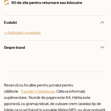
90 de zile pentru returnare sau înlocuire
Evaluări
+ Adăugați o evaluare
Despre brand
Rezervă cu foi albe pentru jurnalul pentru
călătorie
Traveler's Notebook
. Câteva informații
suplimentare: Număr de pagini este 64. Hârtia este
japoneză, cu gramaj ridicat, de culoare crem (același tip de
hârtie ca și cel folosit în jurnalele Midori MD), nu doar potrivită