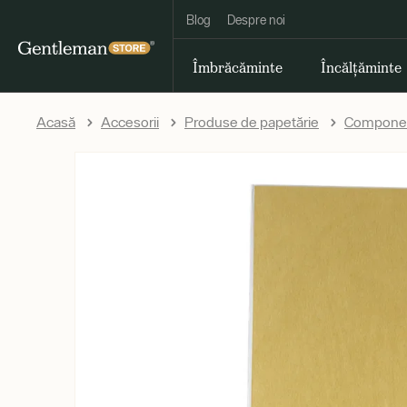
Blog
Despre noi
Îmbrăcăminte
Încălțăminte
Acasă
Accesorii
Produse de papetărie
Componen