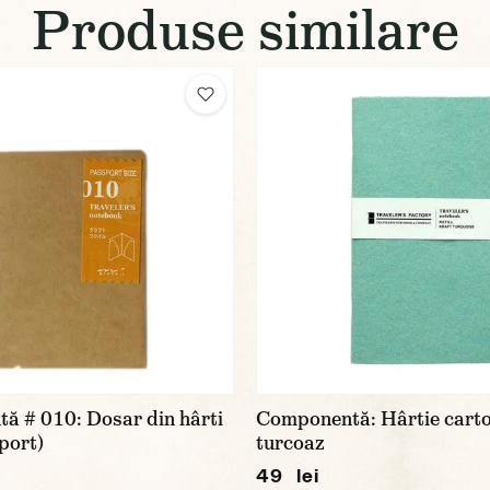
Produse similare
ă # 010: Dosar din hârti
Componentă: Hârtie cart
port)
turcoaz
49 lei