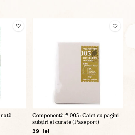
onată
Componentă # 005: Caiet cu pagini
subțiri și curate (Passport)
39 lei