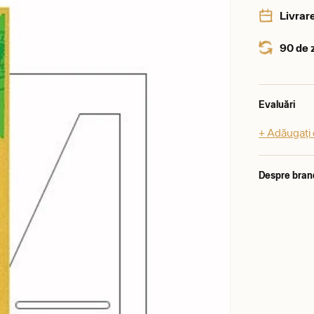
Livrare
90 de 
Evaluări
+ Adăugați 
Despre bran