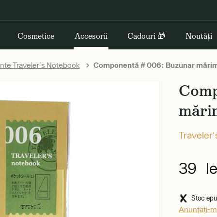
Cosmetice
Accesorii
Cadouri 🎁
Noutăți
te Traveler's Notebook
Componentă # 006: Buzunar mări
Comp
mări
Traveler
39 le
Stoc epui
Anunțați-mă