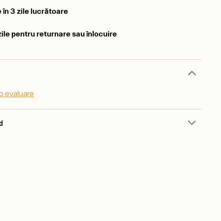
 în 3 zile lucrătoare
zile pentru returnare sau înlocuire
o evaluare
d