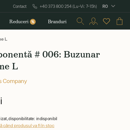
RO
Contact
+40 373 800 254 (Lu–Vi: 7–15h)
Reduceri
Branduri
%
me L
onentă # 006: Buzunar
me L
's Company
i
zat, disponibilitate: indisponibil
 când produsul va fi în stoc