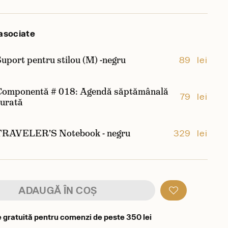
asociate
uport pentru stilou (M) -negru
89 lei
Componentă # 018: Agendă săptămânală
79 lei
curată
TRAVELER'S Notebook - negru
329 lei
ADAUGĂ ÎN COȘ
e gratuită pentru comenzi de peste 350 lei