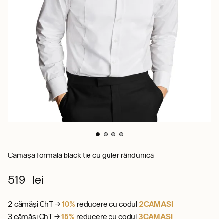
Cămașa formală black tie cu guler rândunică
519 lei
2 cămăși ChT →
10%
reducere cu codul
2CAMASI
3 cămăși ChT →
15%
reducere cu codul
3CAMASI