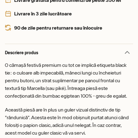
Livrare în 3 zile lucrătoare
90 de zile pentru returnare sau înlocuire
Descriere produs
O cămașă festivă premium cu tot ce implică etiqueta black
tie: o culoare alb impecabilă, mâneci lungi cu încheieturi
pentru butoni, un strat suplimentar pe panoul frontal cu
textură tip Marcella (sau piké). Întreaga piesă este
confecționată din bumbac egiptean 100% - greu de egalat.
Această piesă are în plus un guler vizual distinctiv de tip
"rândunică". Acesta este în mod obișnuit purtat atunci când
folosiți o papion clasic, adică unul nelegat. În caz contrar,
acest model cu guler clasic vă va servi.