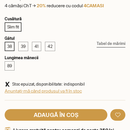
4 cămăși ChT →
20%
reducere cu codul
4CAMASI
Cusătură
Slim fit
Gâtul
Tabel de mărimi
38
39
41
42
Lungimea mânecii
89
Stoc epuizat, disponibilitate: indisponibil
Anunțați-mă când produsul va fi în stoc
ADAUGĂ ÎN COȘ
Livrare gratuită pentru comenzi de peste 350 lei