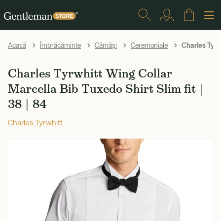
Charles Tyrwh
Acasă
Îmbrăcăminte
Cămăși
Ceremoniale
Charles Tyrwhitt Wing Collar
Marcella Bib Tuxedo Shirt Slim fit |
38 | 84
Charles Tyrwhitt