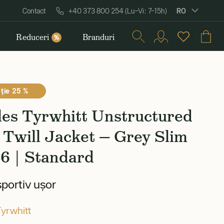
RO
Contact
+40 373 800 254 (Lu–Vi: 7–15h)
Reduceri
Branduri
%
ţie 25 %
les Tyrwhitt Unstructured
Twill Jacket — Grey Slim
 46 | Standard
portiv ușor
Tyrwhitt