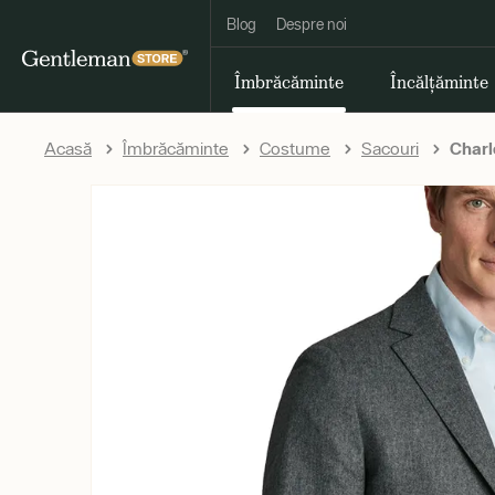
Blog
Despre noi
Îmbrăcăminte
Încălțăminte
Acasă
Îmbrăcăminte
Costume
Sacouri
Charl