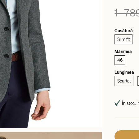
1 789
Cusătură
Slim fit
Mărimea
46
Lungimea
Scurtat
În stoc, l