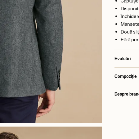
Căptușea
Disponibi
Închider
Manșete 
Două șliț
Fără per
Evaluări
Compoziție
Despre bran