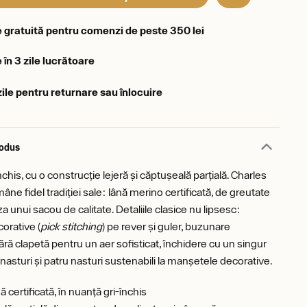
e gratuită pentru comenzi de peste 350 lei
 în 3 zile lucrătoare
zile pentru returnare sau înlocuire
rodus
chis, cu o construcție lejeră și căptușeală parțială. Charles
âne fidel tradiției sale: lână merino certificată, de greutate
 unui sacou de calitate. Detaliile clasice nu lipsesc:
corative (
pick stitching
) pe rever și guler, buzunare
ără clapetă pentru un aer sofisticat, închidere cu un singur
nasturi și patru nasturi sustenabili la manșetele decorative.
 certificată, în nuanță gri-închis