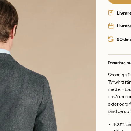
Livrar
Livrare
90 de 
Descriere p
Sacou gri-în
Tyrwhitt răm
medie – baza
cusături de
exterioare f
rând de doi 
100% lână