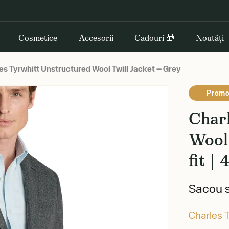
Cosmetice
Accesorii
Cadouri 🎁
Noutăți
es Tyrwhitt Unstructured Wool Twill Jacket — Grey
Promo
Char
Wool 
fit |
Sacou s
Charles 