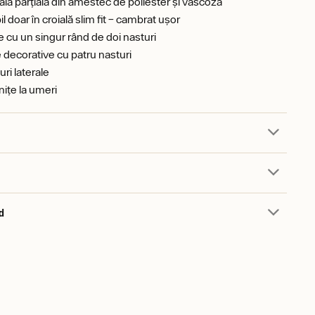
lă parțială din amestec de poliester și vâscoză
l doar în croială slim fit – cambrat ușor
e cu un singur rând de doi nasturi
decorative cu patru nasturi
uri laterale
nițe la umeri
d