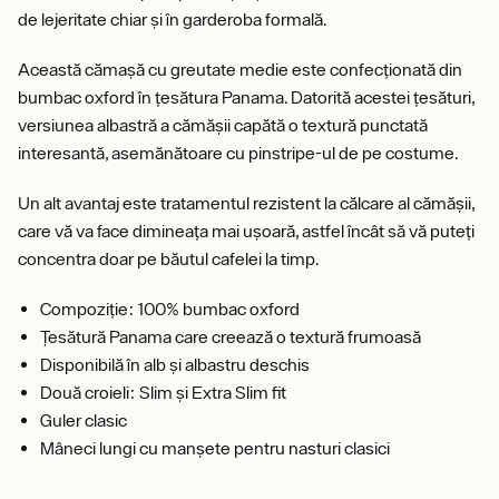
de lejeritate chiar și în garderoba formală.
Această cămașă cu greutate medie este confecționată din
bumbac oxford în țesătura Panama. Datorită acestei țesături,
versiunea albastră a cămășii capătă o textură punctată
interesantă, asemănătoare cu pinstripe-ul de pe costume.
Un alt avantaj este tratamentul rezistent la călcare al cămășii,
care vă va face dimineața mai ușoară, astfel încât să vă puteți
concentra doar pe băutul cafelei la timp.
Compoziție: 100% bumbac oxford
Țesătură Panama care creează o textură frumoasă
Disponibilă în alb și albastru deschis
Două croieli: Slim și Extra Slim fit
Guler clasic
Mâneci lungi cu manșete pentru nasturi clasici