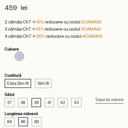
459 lei
2 cămăși ChT →
10%
reducere cu codul
2CAMASI
3 cămăși ChT →
15%
reducere cu codul
3CAMASI
4 cămăși ChT →
20%
reducere cu codul
4CAMASI
Culoare
Cusătură
Extra Slim fit
Slim fit
Gâtul
Tabel de mărimi
37
38
39
41
42
43
Lungimea mânecii
84
86
89