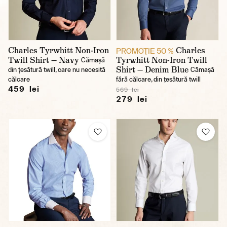
Charles Tyrwhitt Non-Iron
Charles
PROMOŢIE 50 %
Twill Shirt — Navy
Tyrwhitt Non-Iron Twill
Cămașă
Shirt — Denim Blue
din țesătură twill, care nu necesită
Cămașă
călcare
fără călcare, din țesătură twill
459 lei
569 lei
279 lei