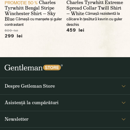
Charles
Charles Tyrwhitt Extreme
PROMOŢIE 50 %
Tyrwhitt Bengal Stripe
Spread Collar Twill Shirt
Winchester Shirt — Sky
— White
Cămașă rezistentă la
Blue
Cămașă cu manșete și guler
călcare în țesătură kevrin cu guler
contrastant
deschis
459 lei
609 lei
299 lei
Despre Getleman Store
Despre noi
Asistență la cumpărături
Blog
Întrebări frecvente
Newsletter
Returnare și reclamare