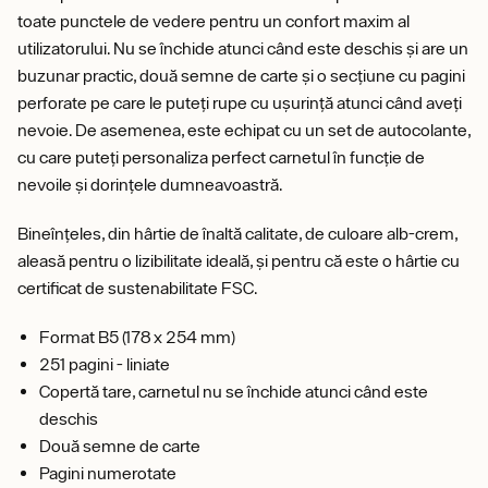
toate punctele de vedere pentru un confort maxim al
utilizatorului. Nu se închide atunci când este deschis și are un
buzunar practic, două semne de carte și o secțiune cu pagini
perforate pe care le puteți rupe cu ușurință atunci când aveți
nevoie. De asemenea, este echipat cu un set de autocolante,
cu care puteți personaliza perfect carnetul în funcție de
nevoile și dorințele dumneavoastră.
Bineînțeles, din hârtie de înaltă calitate, de culoare alb-crem,
aleasă pentru o lizibilitate ideală, și pentru că este o hârtie cu
certificat de sustenabilitate FSC.
Format B5 (178 x 254 mm)
251 pagini - liniate
Copertă tare, carnetul nu se închide atunci când este
deschis
Două semne de carte
Pagini numerotate