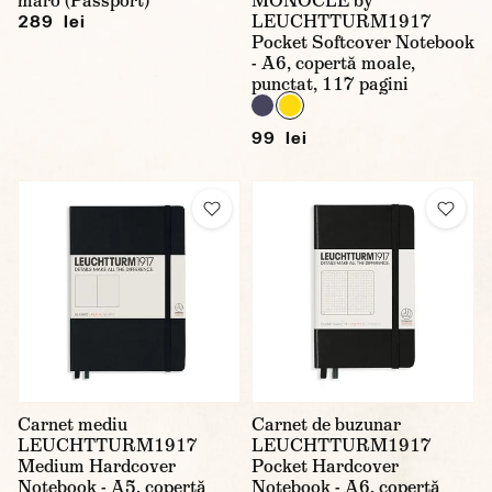
maro (Passport)
MONOCLE by
LEUCHTTURM1917
289 lei
Pocket Softcover Notebook
- A6, copertă moale,
punctat, 117 pagini
99 lei
Carnet mediu
Carnet de buzunar
LEUCHTTURM1917
LEUCHTTURM1917
Medium Hardcover
Pocket Hardcover
Notebook - A5, copertă
Notebook - A6, copertă