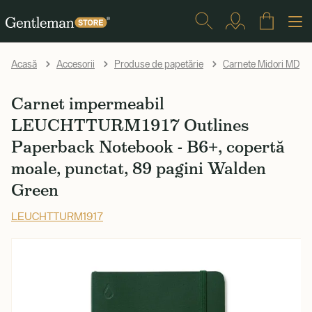
Acasă
Accesorii
Produse de papetărie
Carnete Midori MD
Carnet impermeabil
LEUCHTTURM1917 Outlines
Paperback Notebook - B6+, copertă
moale, punctat, 89 pagini Walden
Green
LEUCHTTURM1917