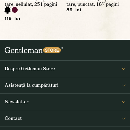
tare, neliniat, 251 pagini
tare, punctat, 187 pagini
89 lei
119 lei
Despre Getleman Store
Despre noi
Asistență la cumpărături
Blog
Întrebări frecvente
Newsletter
Returnare și reclamare
Primiți săptămânal noutăți interesante de la Gentleman Store și
Termeni și condiții
Contact
informații despre produse noi și oferte speciale
Livrarea și plata