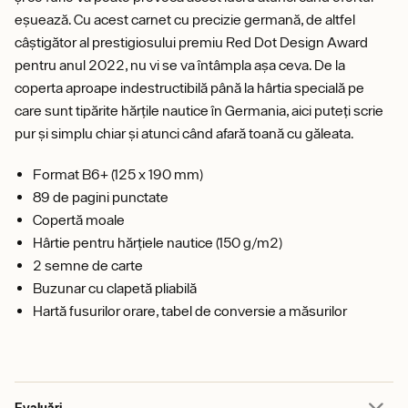
eșuează. Cu acest carnet cu precizie germană, de altfel
câștigător al prestigiosului premiu Red Dot Design Award
pentru anul 2022, nu vi se va întâmpla așa ceva. De la
coperta aproape indestructibilă până la hârtia specială pe
care sunt tipărite hărțile nautice în Germania, aici puteți scrie
pur și simplu chiar și atunci când afară toană cu găleata.
Format B6+ (125 x 190 mm)
89 de pagini punctate
Copertă moale
Hârtie pentru hărțiele nautice (150 g/m2)
2 semne de carte
Buzunar cu clapetă pliabilă
Hartă fusurilor orare, tabel de conversie a măsurilor
Evaluări