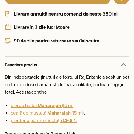
Livrare gratuită pentru comenzi de peste 350 lei
Livrare în 3 zile lucrătoare
90 de zile pentru returnare sau înlocuire
Descriere produs
Din îndepărtatele ținuturi ale fostului Raj Britanic a sosit un set
de trei produse bărbătești de înaltă calitate, dedicate îngrijirii
feței. Acesta conține:
ulei de barbă
Maharajah
(10 ml)
,
ceară de mustață
Maharajah
(15 ml)
,
pieptene pentru mustață
CF.87
.
Toate sunt produse în Regatul Unit.