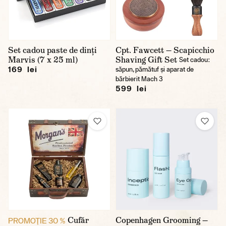
Set cadou paste de dinți
Cpt. Fawcett — Scapicchio
Marvis (7 x 25 ml)
Shaving Gift Set
Set cadou:
169 lei
săpun, pămătuf și aparat de
bărbierit Mach 3
599 lei
Cufăr
Copenhagen Grooming —
PROMOŢIE 30 %