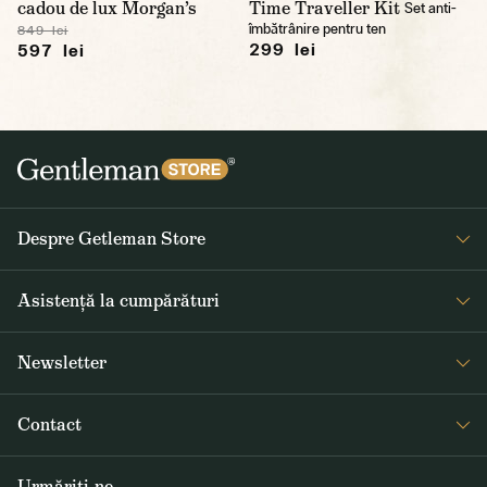
cadou de lux Morgan’s
Time Traveller Kit
Set anti-
îmbătrânire pentru ten
849 lei
299 lei
597 lei
Despre Getleman Store
Despre noi
Asistență la cumpărături
Blog
Întrebări frecvente
Newsletter
Returnare și reclamare
Primiți săptămânal noutăți interesante de la Gentleman Store și
Termeni și condiții
Contact
informații despre produse noi și oferte speciale
Livrarea și plata
+40 373 800 254
GDPR
Urmăriți-ne
ABONARE