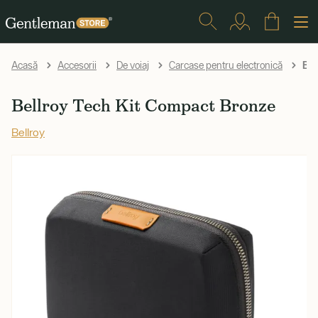
Bel
Acasă
Accesorii
De voiaj
Carcase pentru electronică
Bellroy Tech Kit Compact Bronze
Bellroy