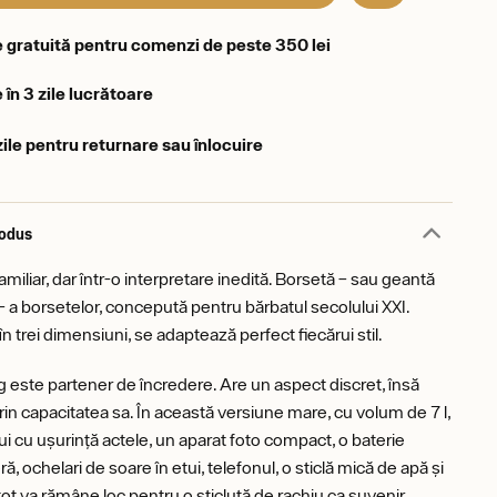
e gratuită pentru comenzi de peste 350 lei
 în 3 zile lucrătoare
zile pentru returnare sau înlocuire
rodus
miliar, dar într-o interpretare inedită. Borsetă – sau geantă
 a borsetelor, concepută pentru bărbatul secolului XXI.
în trei dimensiuni, se adaptează perfect fiecărui stil.
ng este partener de încredere. Are un aspect discret, însă
rin capacitatea sa. În această versiune mare, cu volum de 7 l,
i cu ușurință actele, un aparat foto compact, o baterie
ră, ochelari de soare în etui, telefonul, o sticlă mică de apă și
tot va rămâne loc pentru o sticluță de rachiu ca suvenir.