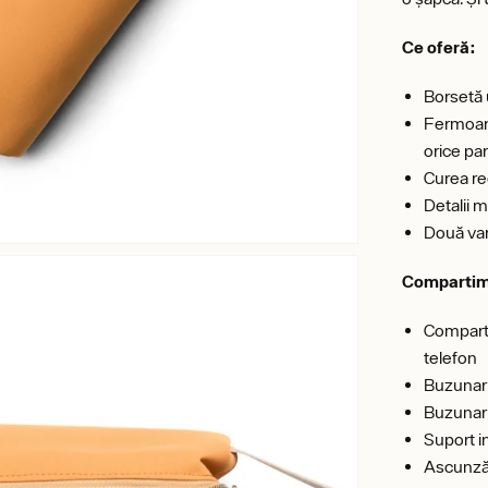
Ce oferă:
Borsetă 
Fermoar 
orice pa
Curea reg
Detalii m
Două var
Compartim
Comparti
telefon
Buzunar 
Buzunar 
Suport i
Ascunzăt