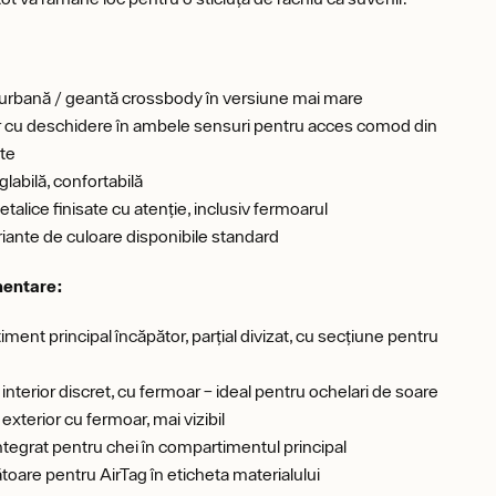
urbană / geantă crossbody în versiune mai mare
cu deschidere în ambele sensuri pentru acces comod din
rte
labilă, confortabilă
etalice finisate cu atenție, inclusiv fermoarul
iante de culoare disponibile standard
entare:
ment principal încăpător, parțial divizat, cu secțiune pentru
interior discret, cu fermoar – ideal pentru ochelari de soare
exterior cu fermoar, mai vizibil
ntegrat pentru chei în compartimentul principal
oare pentru AirTag în eticheta materialului