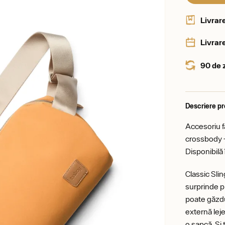
Livrar
Livrare
90 de 
Descriere p
Accesoriu fa
crossbody –
Disponibilă 
Classic Sli
surprinde p
poate găzdu
externă leje
o șapcă. Și 