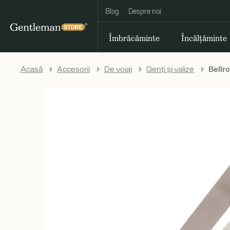
Blog
Despre noi
Îmbrăcăminte
Încălțăminte
Acasă
Accesorii
De voiaj
Genți și valize
Bellro