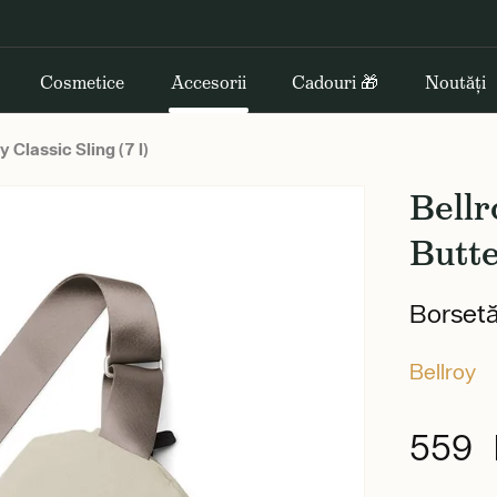
Cosmetice
Accesorii
Cadouri 🎁
Noutăți
y Classic Sling (7 l)
Bellr
Butt
Borsetă
Bellroy
559 l