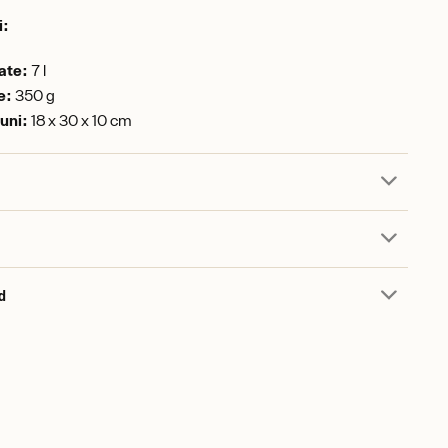
i:
ate:
7 l
e:
350 g
uni:
18 x 30 x 10 cm
d