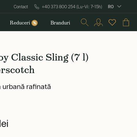
RO
Contact
+40 373 800 254 (Lu–Vi: 7–15h)
Reduceri
Branduri
%
oy Classic Sling (7 l)
erscotch
 urbană rafinată
ei