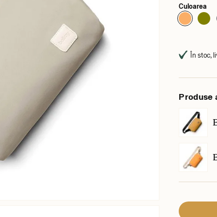
Culoarea
În stoc, l
Produse 
B
B