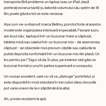
transporta fără probleme un laptop (sau un iPad, dacă
preferați ecranul tactil) și, datorită volumului său optim de 16
litri, poate găzdui tot ce este necesar.
Așa cum ne-a obișnuit marca Bellroy, punctul forte al acestui
model este organizarea interioară impecabilă. Fiecare lucru
are locul său: laptopul într-un buzunar mare și căptușit,
tableta mică sau caietul într-un buzunar mic – de asemenea
căptușit – iar obiectele mici precum căștile sau cablurile le
puteți depozita confortabil într-un buzunar mic din plasă. Un
loc pentru pix? Sigur că da. În plus, pe exterior veți găsi un
buzunar frontal și unul în partea superioară a rucsacului.
Un rucsac excelent, care nu vă va „distruge” portofelul, și
este disponibil în mod standard în trei culori (deși stocurile
pot varia uneori de la o săptămână la alta).
Ah, și este rezistent la apă.