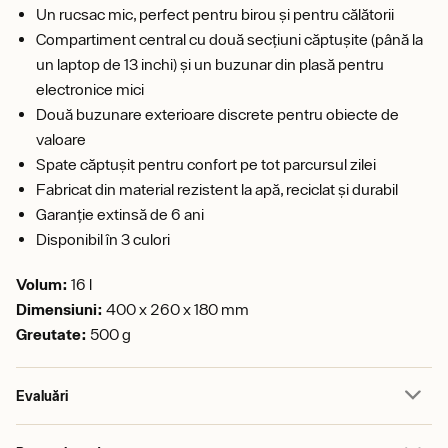
Un rucsac mic, perfect pentru birou și pentru călătorii
Compartiment central cu două secțiuni căptușite (până la
un laptop de 13 inchi) și un buzunar din plasă pentru
electronice mici
Două buzunare exterioare discrete pentru obiecte de
valoare
Spate căptușit pentru confort pe tot parcursul zilei
Fabricat din material rezistent la apă, reciclat și durabil
Garanție extinsă de 6 ani
Disponibil în 3 culori
Volum:
16 l
Dimensiuni:
400 x 260 x 180 mm
Greutate:
500 g
Evaluări