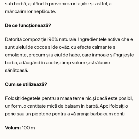
sub barbă, ajutând la prevenirea iritațiilor și, astfel, a
mâncărimilor neplăcute.
De ce funcționează?
Datorită compoziției 98% naturale. Ingredientele active cheie
sunt uleiul de cocos și de ovăz, cu efecte calmante și
emoliente, precum și uleiul de habe, care înmoaie și îngrijește
barba, adăugând în același timp volum și strălucire
sănătoasă.
Cum se utilizează?
Folosiți degetele pentru a masa temeinic și dacă este posibil,
uniform, o cantitate mică de balsam în barbă. Apoi folosiți o
perie sau un pieptene pentru a vă aranja barba cum doriți.
Volum:
100 m