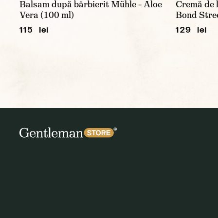
Balsam după bărbierit Mühle – Aloe
Cremă de l
Vera (100 ml)
Bond Stree
115 lei
129 lei