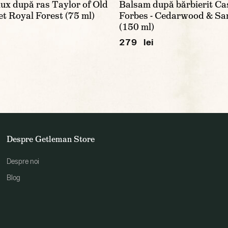
ux după ras Taylor of Old
Balsam după bărbierit Ca
t Royal Forest (75 ml)
Forbes - Cedarwood & S
(150 ml)
279 lei
Despre Getleman Store
Despre noi
Blog