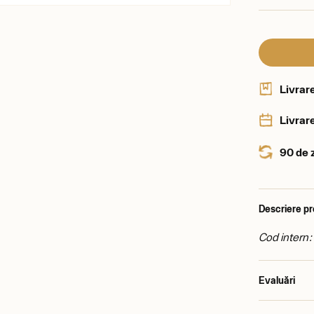
Livrar
Livrare
90 de 
Descriere p
Cod intern
Evaluări