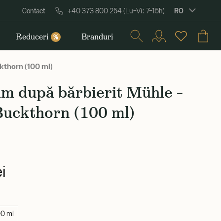
RO
Contact
+40 373 800 254 (Lu–Vi: 7–15h)
Reduceri
Branduri
%
kthorn (100 ml)
m după bărbierit Mühle –
Buckthorn (100 ml)
i
00 ml