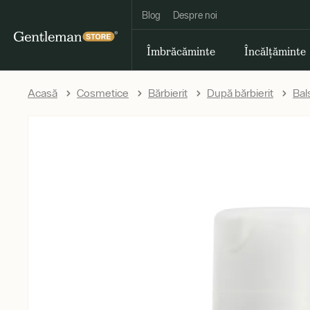
Blog
Despre noi
Îmbrăcăminte
Încălțăminte
Acasă
Cosmetice
Bărbierit
După bărbierit
Bal