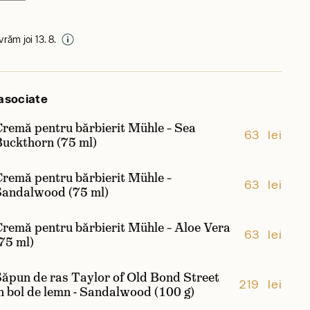
ivrăm joi 13. 8.
asociate
remă pentru bărbierit Mühle – Sea
63 lei
Buckthorn (75 ml)
remă pentru bărbierit Mühle –
63 lei
Sandalwood (75 ml)
remă pentru bărbierit Mühle – Aloe Vera
63 lei
75 ml)
ăpun de ras Taylor of Old Bond Street
219 lei
n bol de lemn - Sandalwood (100 g)