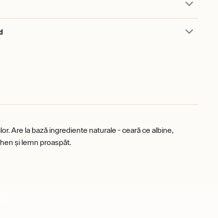
d
ilor. Are la bază ingrediente naturale - ceară ce albine,
ichen și lemn proaspăt.