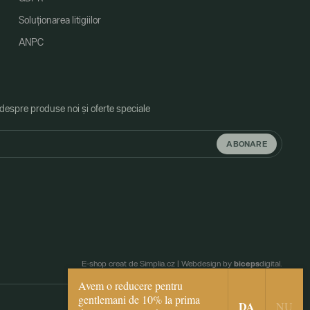
Soluționarea litigiilor
ANPC
 despre produse noi și oferte speciale
ABONARE
biceps
E-shop creat de Simplia.cz
|
Webdesign by
digital.
Avem o reducere pentru
gentlemani de 10% la prima
DA
NU