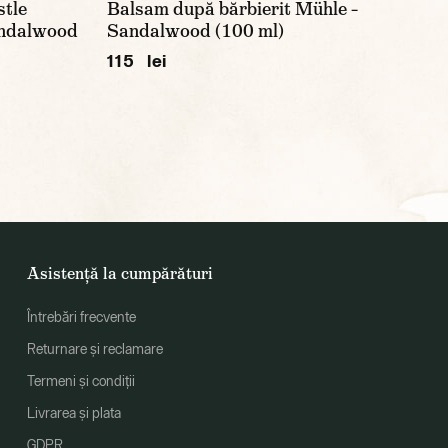
stle
Balsam după bărbierit Mühle –
andalwood
Sandalwood (100 ml)
115 lei
Asistență la cumpărături
Întrebări frecvente
Returnare și reclamare
Termeni și condiții
Livrarea și plata
GDPR