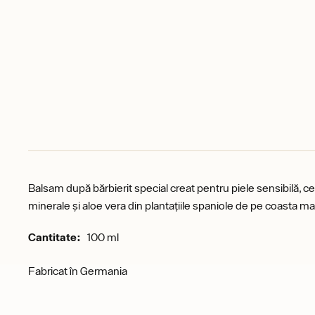
Balsam după bărbierit special creat pentru piele sensibilă, ce aj
minerale și aloe vera din plantațiile spaniole de pe coasta m
Cantitate:
100 ml
Fabricat în Germania