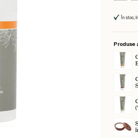
În stoc, l
Produse 
C
C
C
(
S
î