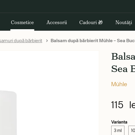
Cosmetice
Accesorii
Cadouri 🎁
Noutăți
samuri după bărbierit
Balsam după bărbierit Mühle – Sea Buc
Balsa
Sea 
Mühle
115 le
Varianta
3 ml
1