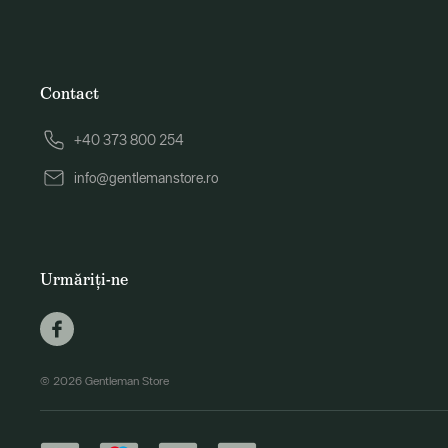
Contact
+40 373 800 254
info@gentlemanstore.ro
Urmăriți-ne
© 2026 Gentleman Store