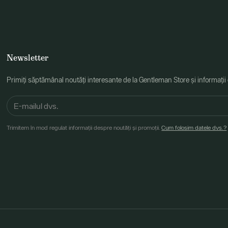
Newsletter
Primiți săptămânal noutăți interesante de la Gentleman Store și informații
Trimitem în mod regulat informații despre noutăți și promoții.
Cum folosim datele dvs.?