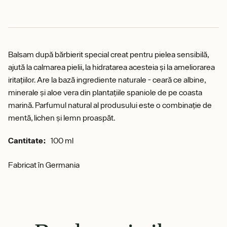
Balsam după bărbierit special creat pentru pielea sensibilă,
ajută la calmarea pielii, la hidratarea acesteia și la ameliorarea
iritațiilor. Are la bază ingrediente naturale - ceară ce albine,
minerale și aloe vera din plantațiile spaniole de pe coasta
marină. Parfumul natural al produsului este o combinație de
mentă, lichen și lemn proaspăt.
Cantitate:
100 ml
Fabricat în Germania