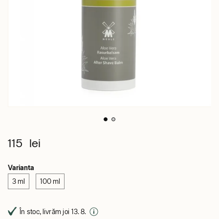
115 lei
Varianta
3 ml
100 ml
În stoc, livrăm joi 13. 8.