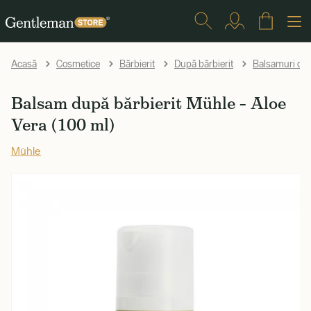
Acasă
Cosmetice
Bărbierit
După bărbierit
Balsamuri dup
Balsam după bărbierit Mühle – Aloe
Vera (100 ml)
Mühle