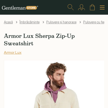
Acasă
Îmbrăcăminte
Pulovere și hanorace
Pulovere cu ferm
Armor Lux Sherpa Zip-Up
Sweatshirt
Armor Lux