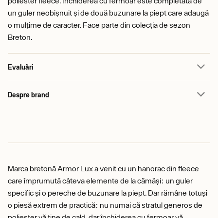
poliester fleece. Închiderea cu fermoar este completată de
un guler neobișnuit și de două buzunare la piept care adaugă
o mulțime de caracter. Face parte din colecția de sezon
Breton.
Evaluări
Despre brand
Marca bretonă Armor Lux a venit cu un hanorac din fleece
care împrumută câteva elemente de la cămăși: un guler
specific și o pereche de buzunare la piept. Dar rămâne totuși
o piesă extrem de practică: nu numai că stratul generos de
poliester vă ține de cald, dar închiderea cu fermoar vă