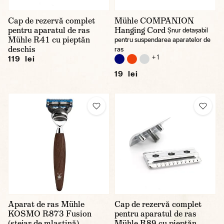
Cap de rezervă complet
Mühle COMPANION
pentru aparatul de ras
Hanging Cord
Șnur detașabil
Mühle R41 cu pieptăn
pentru suspendarea aparatelor de
deschis
ras
+ 1
119 lei
19 lei
Aparat de ras Mühle
Cap de rezervă complet
KOSMO R873 Fusion
pentru aparatul de ras
(stejar de mlaștină)
Mühle R89 cu pieptăn