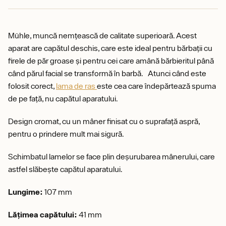
Mühle, muncă nemțească de calitate superioară. Acest
aparat are capătul deschis, care este ideal pentru bărbații cu
firele de păr groase și pentru cei care amână bărbieritul până
când părul facial se transformă în barbă. Atunci când este
folosit corect,
lama de ras
este cea care îndepărtează spuma
de pe față, nu capătul aparatului.
Design cromat, cu un mâner finisat cu o suprafață aspră,
pentru o prindere mult mai sigură.
Schimbatul lamelor se face plin deșurubarea mânerului, care
astfel slăbește capătul aparatului.
Lungime:
107 mm
Lățimea capătului:
41 mm