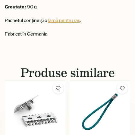
Greutate:
90 g
Pachetul conține și o
lamă pentru ras
.
Fabricat în Germania
Produse similare