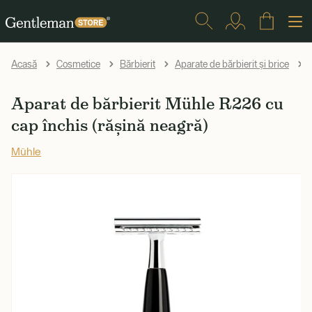
Acasă
Cosmetice
Bărbierit
Aparate de bărbierit și brice
Aparat de bărbierit Mühle R226 cu
cap închis (rășină neagră)
Mühle