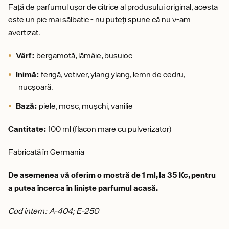
Față de parfumul ușor de citrice al produsului original, acesta
este un pic mai sălbatic - nu puteți spune că nu v-am
avertizat.
Vârf:
bergamotă, lămâie, busuioc
Inimă:
ferigă, vetiver, ylang ylang, lemn de cedru,
nucșoară.
Bază:
piele, mosc, mușchi, vanilie
Cantitate:
100 ml (flacon mare cu pulverizator)
Fabricată în Germania
De asemenea vă oferim o mostră de 1 ml, la 35 Kc, pentru
a putea încerca în liniște parfumul acasă.
Cod intern: A-404; E-250