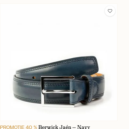
Berwick Jaén — Navy
PROMOŢIE 40 %