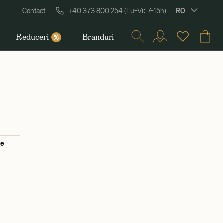
RO
Contact
+40 373 800 254 (Lu–Vi: 7–15h)
Reduceri
Branduri
%
de