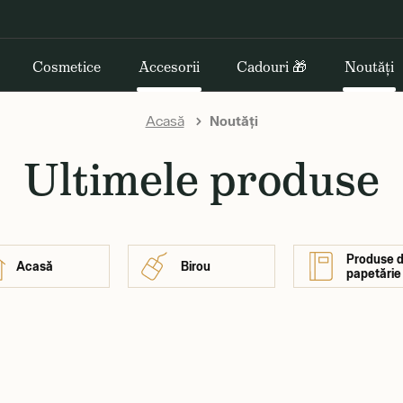
Cosmetice
Accesorii
Cadouri 🎁
Noutăți
Acasă
Noutăți
Ultimele produse
Produse 
Acasă
Birou
papetărie